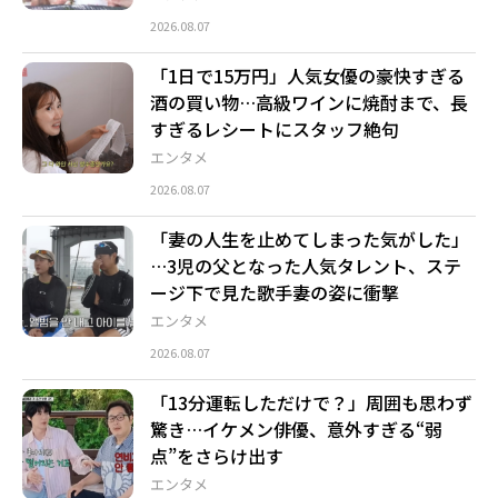
2026.08.07
「1日で15万円」人気女優の豪快すぎる
酒の買い物…高級ワインに焼酎まで、長
すぎるレシートにスタッフ絶句
エンタメ
2026.08.07
「妻の人生を止めてしまった気がした」
…3児の父となった人気タレント、ステ
ージ下で見た歌手妻の姿に衝撃
エンタメ
2026.08.07
「13分運転しただけで？」周囲も思わず
驚き…イケメン俳優、意外すぎる“弱
点”をさらけ出す
エンタメ