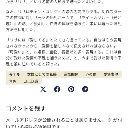
から「リサ」という名前の人形まで贈ったと明かした。
なお、リサはチャン・ユンジュの娘の名前でもある。制作スタッ
フの質問に対し「元々の胎児ネームで、『ライト＆ソルト（光と
塩）』の略」と説明し、自身の体験を踏まえ、娘には違った育児
方法を採用した。
「リサには『愛してる』とたくさん言っている。自分はそう表現
されなかったから、愛情を惜しみなく伝えなければならない。
『可愛い』と、お姫様、宝物、祝福だと多く表現する。これは自
分が受けた愛情の不足を補うためだ」と、今まで受けた愛情の不
足を娘に注いでいると語った。
モデル
女性としての葛藤
家族関係
心の傷
愛情表現
育児
自己認識
コメントを残す
メールアドレスが公開されることはありません。
※
が付
いている欄は必須項目です