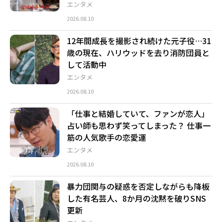
エンタメ
2026.08.10
12年間成長を撮影され続けた元子役…31
歳の現在、ハリウッドを去り消防団員と
して活動中
エンタメ
2026.08.10
「仕事と結婚していて、ファンが恋人」
占い師も思わず笑ってしまった？ 仕事一
筋の人気歌手の恋愛運
エンタメ
2026.08.10
暴力団関与の疑惑を否定しながらも降板
した有名芸人、8か月の沈黙を破りSNS
更新