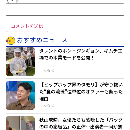
サイト
おすすめニュース
タレントのホン・ジンギョン、キムチ工
場での本業モードを公開！
エンタメ
【ヒップホップ界のタモリ】が守り抜い
た“食の流儀”――億単位のオファーも断った
理由
エンタメ
秋山成勲、女優たちも感嘆した「バッグ
の中の高級品」の正体…出演者一同が驚