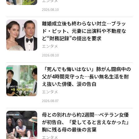
エンタメ
2026.08.10
離婚成立後も終わらない対立…ブラッ
ド・ピット、元妻に出演料や不動産な
ど“財務記録”の提出を要求
エンタメ
2026.08.10
「死んでも悔いはない」肺がん闘病中の
父が4時間見守った…長い無名生活を耐
え抜いた俳優、涙の告白
エンタメ
2026.08.07
母との別れから約2週間…ベテラン女優
が初告白、「愛してると言えなかった」
胸に残る母の最後の言葉
エンタメ