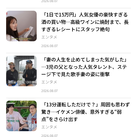
2026.08.07
「1日で15万円」人気女優の豪快すぎる
酒の買い物…高級ワインに焼酎まで、長
すぎるレシートにスタッフ絶句
エンタメ
2026.08.07
「妻の人生を止めてしまった気がした」
…3児の父となった人気タレント、ステ
ージ下で見た歌手妻の姿に衝撃
エンタメ
2026.08.07
「13分運転しただけで？」周囲も思わず
驚き…イケメン俳優、意外すぎる“弱
点”をさらけ出す
エンタメ
2026.08.07