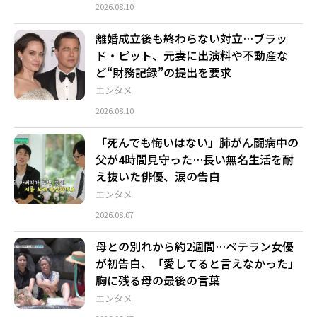
2026.08.10
離婚成立後も終わらない対立…ブラッ
ド・ピット、元妻に出演料や不動産な
ど“財務記録”の提出を要求
エンタメ
2026.08.10
「死んでも悔いはない」肺がん闘病中の
父が4時間見守った…長い無名生活を耐
え抜いた俳優、涙の告白
エンタメ
2026.08.07
母との別れから約2週間…ベテラン女優
が初告白、「愛してると言えなかった」
胸に残る母の最後の言葉
エンタメ