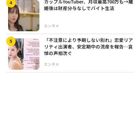
カップルYouTuber、月収最高700万も→離
婚後は財産分与なしでバイト生活
エンタメ
「不注意により予期しない別れ」恋愛リア
リティ出演者、安定期中の流産を報告…哀
悼の声相次ぐ
エンタメ