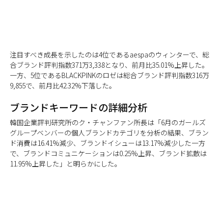
注目すべき成長を示したのは4位であるaespaのウィンターで、総
合ブランド評判指数371万3,338となり、前月比35.01%上昇した。
一方、5位であるBLACKPINKのロゼは総合ブランド評判指数316万
9,855で、前月比42.32%下落した。
ブランドキーワードの詳細分析
韓国企業評判研究所のク・チャンファン所長は「6月のガールズ
グループベンバーの個人ブランドカテゴリを分析の結果、ブラン
ド消費は16.41%減少、ブランドイシューは13.17%減少した一方
で、ブランドコミュニケーションは0.25%上昇、ブランド拡散は
11.95%上昇した」と明らかにした。