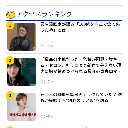
アクセスランキング
著名漫画家が語る「100億を株式で全て失
った噂」とは！
エンタメ
「最高の才能だった」監督が回顧…故キ
ム・セロン、もう二度と新作で会えない現
実に胸が締めつけられる最後の青春ロマン
ス
エンタメ
元恋人のSNSを毎日チェックしていた？ 誰
もが経験する“別れのリアル”を語る
エンタメ