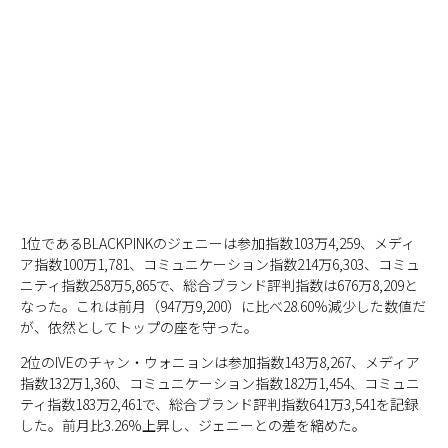
1位であるBLACKPINKのジェニーは参加指数103万4,259、メディ
ア指数100万1,781、コミュニケーション指数214万6,303、コミュ
ニティ指数258万5,865で、総合ブランド評判指数は676万8,209と
なった。これは前月（947万9,200）に比べ28.60%減少した数値だ
が、依然としてトップの座を守った。
2位のIVEのチャン・ウォニョンは参加指数143万8,267、メディア
指数132万1,360、コミュニケーション指数182万1,454、コミュニ
ティ指数183万2,461で、総合ブランド評判指数641万3,541を記録
した。前月比3.26%上昇し、ジェニーとの差を縮めた。