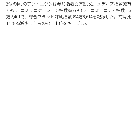
3位のIVEのアン・ユジンは参加指数83万8,951、メディア指数98万
7,951、コミュニケーション指数98万9,312、コミュニティ指数113
万2,401で、総合ブランド評判指数394万8,614を記録した。前月比
18.83%減少したものの、上位をキープした。