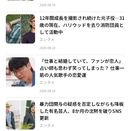
2026.08.10
12年間成長を撮影され続けた元子役…31
歳の現在、ハリウッドを去り消防団員と
して活動中
エンタメ
2026.08.10
「仕事と結婚していて、ファンが恋人」
占い師も思わず笑ってしまった？ 仕事一
筋の人気歌手の恋愛運
エンタメ
2026.08.10
暴力団関与の疑惑を否定しながらも降板
した有名芸人、8か月の沈黙を破りSNS
更新
エンタメ