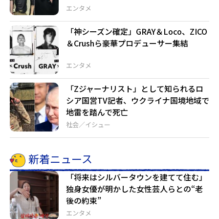
エンタメ
「神シーズン確定」GRAY＆Loco、ZICO
＆Crushら豪華プロデューサー集結
エンタメ
「Zジャーナリスト」として知られるロ
シア国営TV記者、ウクライナ国境地域で
地雷を踏んで死亡
社会／イシュー
新着ニュース
「将来はシルバータウンを建てて住む」
独身女優が明かした女性芸人らとの“老
後の約束”
エンタメ