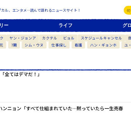
ブカル、エンタメ…読んで語れるニュースサイト！
リー
ライフ
グ
ク
ヤン・ジョンア
カクテル
ビョル
スケジュールキャンセル
花
7期
シム・ウヌ
仕事探し
看護
ハン・ギョンホ
ユ
定「全てはデマだ！」
ハンニョン「すべて仕組まれていた…黙っていたら一生売春