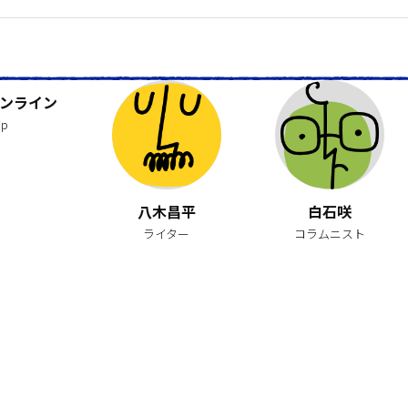
ンライン
jp
八木昌平
白石咲
ライター
コラムニスト