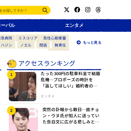
ローバル
エンタメ
救急病院
ミスコリア
急性心筋梗塞
もっと見る
・ハジン
ノエル
閉店
無責任
仲間意識
アクセスランキング
たった300円の駐車料金で結婚
危機…プロポーズの時計を
「返してほしい」婚約者の本
音が暴かれ修羅場に
エンタメ
突然の訃報から数日…故チョ
ン・ウヌ氏が知人に送ってい
た告白文に広がる悲しみと波
紋