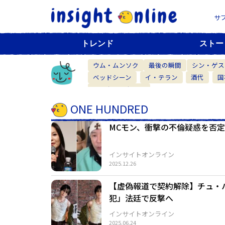
サ
トレンド
ストー
ウム・ムンソク
最後の瞬間
シン・ゲス
ベッドシーン
イ・テラン
酒代
国
ベーカリーカフェ
ONE HUNDRED
MCモン、衝撃の不倫疑惑を否
インサイトオンライン
2025.12.26
【虚偽報道で契約解除】チュ・
犯」法廷で反撃へ
インサイトオンライン
2025.06.24