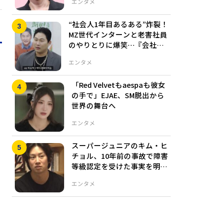
エンタメ
“社会人1年目あるある”炸裂！
MZ世代インターンと老害社員
のやりとりに爆笑…『会社員
たち』シーズン2
エンタメ
「Red Velvetもaespaも彼女
の手で」EJAE、SM脱出から
世界の舞台へ
エンタメ
スーパージュニアのキム・ヒ
チョル、10年前の事故で障害
等級認定を受けた事実を明か
す
エンタメ