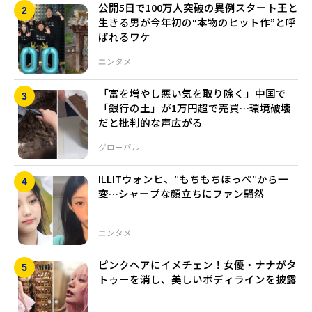
公開5日で100万人突破の異例スタート――王と
生きる男が今年初の“本物のヒット作”と呼
ばれるワケ
エンタメ
「富を増やし悪い気を取り除く」中国で
「銀行の土」が1万円超で売買…環境破壊
だと批判的な声広がる
グローバル
ILLITウォンヒ、”もちもちほっぺ”から一
変…シャープな顔立ちにファン騒然
エンタメ
ピンクヘアにイメチェン！女優・ナナがタ
トゥーを消し、美しいボディラインを披露