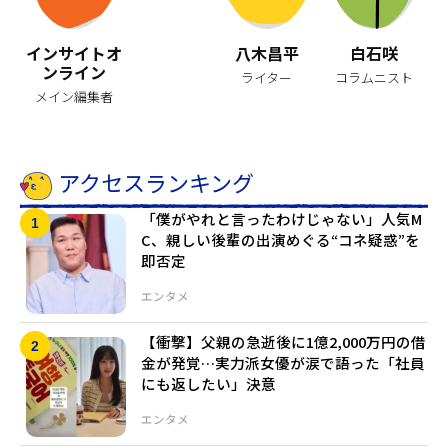
インサイトオ
八木昌平
白石咲
ンライン
ライター
コラムニスト
メイン編集者
アクセスランキング
「僕がやれと言ったわけじゃない」人気M
C、親しい後輩の出演めぐる“コネ疑惑”を
即否定
エンタメ
【衝撃】父親の急逝後に1億2,000万円の借
金が発覚…実力派女優が涙で語った「社員
にも返したい」決意
エンタメ