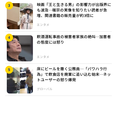
映画『王と生きる男』の影響力が出版界に
も波及…端宗の実像を知りたい読者が急
増、関連書籍の販売量が約3倍に
エンタメ
飲酒運転事故の被害者家族の絶叫…加害者
の態度には怒り
エンタメ
床にビールを撒く公務員…「パワハラ行
為」で飲食店を廃業に追い込む始末…ネッ
トユーザーの怒り爆発
グローバル