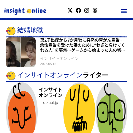
結婚地獄
第2子出産から7か月後に突然の胃がん宣告…
余命宣告を受けた妻のために“わざと負けてく
れる人”を募集…ゲームから始まった夫の切実
な愛
インサイトオンライン
2026.05.18
インサイトオンライン
ライター
インサイト
オンライン
defaultjp