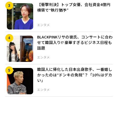
【衝撃判決】トップ女優、会社資金4億円
横領で“執行猶予”
エンタメ
BLACKPINKリサの彼氏、コンサートに合わ
せて韓国入り!? 豪華すぎるビジネス日程も
話題
エンタメ
韓国人に帰化した日本出身歌手、一番嬉し
かったのは“ドンキの免税”？「10％はデカ
い」
エンタメ