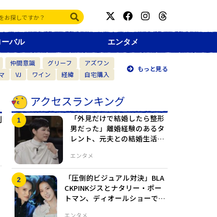
ローバル
エンタメ
仲間意識
グリーフ
アズワン
もっと見る
マ
VJ
ワイン
経緯
自宅購入
アクセスランキング
「外見だけで結婚したら整形
到
男だった」離婚経験のあるタ
レント、元夫との結婚生活に
言及
エンタメ
「圧倒的ビジュアル対決」BLA
CKPINKジスとナタリー・ポー
トマン、ディオールショーでの
2ショットに芸能界騒然
エンタメ