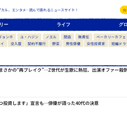
ブカル、エンタメ…読んで語れるニュースサイト！
リー
ライフ
グ
ギョンホ
ユ・ハジン
ノエル
閉店
無責任
ベーカリーカフェ
カイ
没入度
契約不履行
野菜
男性俳優
女性投資家
短編ドラ
まさかの“再ブレイク”…Z世代が生歌に熱狂、出演オファー殺
つ投資します」宣言も…俳優が語った40代の決意