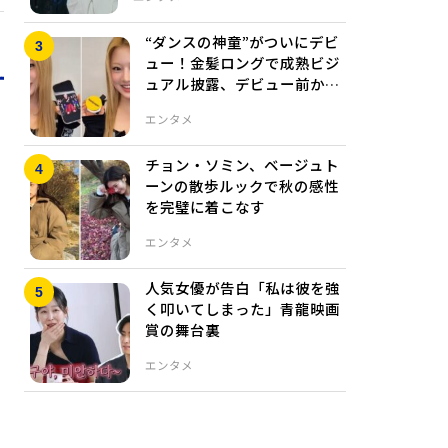
“ダンスの神童”がついにデビ
ュー！金髪ロングで成熟ビジ
ュアル披露、デビュー前から
注目爆発
エンタメ
チョン・ソミン、ベージュト
ーンの散歩ルックで秋の感性
を完璧に着こなす
エンタメ
人気女優が告白「私は彼を強
く叩いてしまった」青龍映画
賞の舞台裏
エンタメ