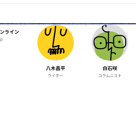
ンライン
jp
八木昌平
白石咲
ライター
コラムニスト