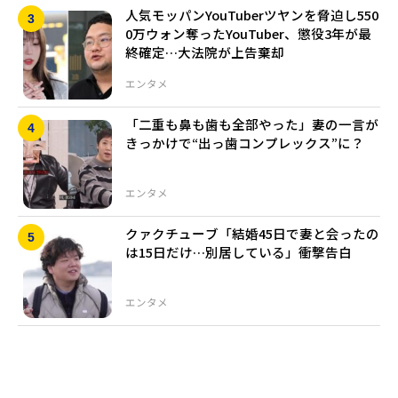
人気モッパンYouTuberツヤンを脅迫し550
0万ウォン奪ったYouTuber、懲役3年が最
終確定…大法院が上告棄却
エンタメ
「二重も鼻も歯も全部やった」妻の一言が
きっかけで“出っ歯コンプレックス”に？
エンタメ
クァクチューブ「結婚45日で妻と会ったの
は15日だけ…別居している」衝撃告白
エンタメ