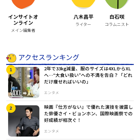
インサイトオ
八木昌平
白石咲
ンライン
ライター
コラムニスト
メイン編集者
アクセスランキング
2年で33kg減量、服のサイズは4XLからXL
へ…“大食い扱い”への不満を告白？「どれ
だけ痩せればいいの」
エンタメ
映画『仕方がない』で優れた演技を披露し
た俳優さイ・ビョンホン、国際映画祭での
好成績が相次ぐ！
エンタメ