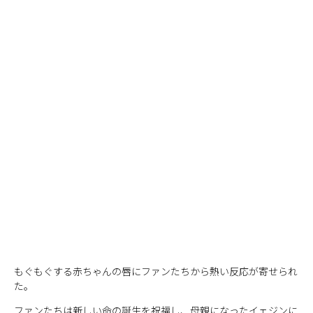
もぐもぐする赤ちゃんの唇にファンたちから熱い反応が寄せられ
た。
ファンたちは新しい命の誕生を祝福し、母親になったイェジンに