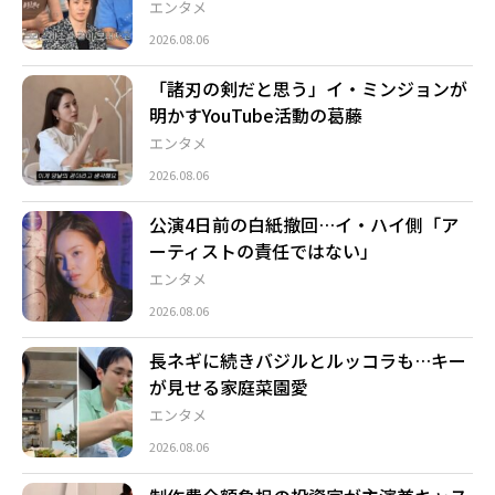
エンタメ
2026.08.06
「諸刃の剣だと思う」イ・ミンジョンが
明かすYouTube活動の葛藤
エンタメ
2026.08.06
公演4日前の白紙撤回…イ・ハイ側「ア
ーティストの責任ではない」
エンタメ
2026.08.06
長ネギに続きバジルとルッコラも…キー
が見せる家庭菜園愛
エンタメ
2026.08.06