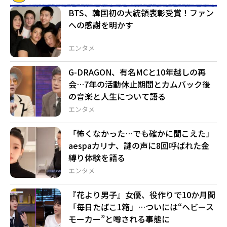
BTS、韓国初の大統領表彰受賞！ファン
への感謝を明かす
エンタメ
G-DRAGON、有名MCと10年越しの再
会…7年の活動休止期間とカムバック後
の音楽と人生について語る
エンタメ
「怖くなかった…でも確かに聞こえた」
aespaカリナ、謎の声に8回呼ばれた金
縛り体験を語る
エンタメ
『花より男子』女優、役作りで10か月間
「毎日たばこ1箱」…ついには“ヘビース
モーカー”と噂される事態に