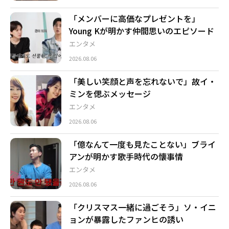
「メンバーに高価なプレゼントを」
Young Kが明かす仲間思いのエピソード
エンタメ
2026.08.06
「美しい笑顔と声を忘れないで」故イ・
ミンを偲ぶメッセージ
エンタメ
2026.08.06
「億なんて一度も見たことない」ブライ
アンが明かす歌手時代の懐事情
エンタメ
2026.08.06
「クリスマス一緒に過ごそう」ソ・イニ
ョンが暴露したファンヒの誘い