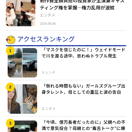
制作費全額負担の投資家が主演兼キャス
ティング権を掌握…権力乱用が波紋
エンタメ
2026.08.06
アクセスランキング
「マスクを信じたのに！」ウェイドモード
で川を渡る途中、思わぬトラブル発生
トレンド
「倒れる時間もない」ガールズグループ出
身タレント、母としての重圧と涙の告白
エンタメ
「今頃、億万長者だったのに」父親への不
満で意気投合？母親との“毒舌トーク”に爆