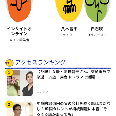
インサイトオ
八木昌平
白石咲
ンライン
ライター
コラムニスト
メイン編集者
アクセスランキング
【訃報】女優・高橋智子さん、交通事故で
急逝 39歳 舞台やドラマで活躍
エンタメ
年商約19億円の父の会社を継ぐ話はまだな
し？ 韓国タレントが相続問題に本音「そ
ろそろ話があっても」