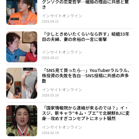
グンソクの恋愛哲学…破局の理由に共感と驚
き
インサイトオンライン
2026.04.22
「少しときめいたくらいなら許す」結婚33年
目の夫婦、妻の余裕の一言に衝撃
インサイトオンライン
2026.04.22
「SNS見て買ったら…」YouTuberラルラル、
株投資の失敗を告白…SNS投稿に共感の声多
数
インサイトオンライン
2026.03.16
「国家情報院から連絡が来るのでは？」イ・
スジ、新キャラ“キム・ブエ”で北朝鮮BJに変
身…攻めすぎコンセプトにネット騒然
インサイトオンライン
2026.02.19