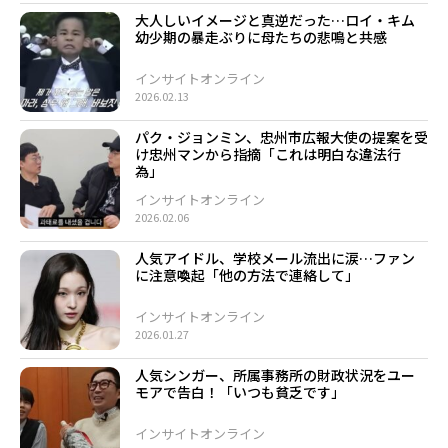
大人しいイメージと真逆だった…ロイ・キム
幼少期の暴走ぶりに母たちの悲鳴と共感
インサイトオンライン
2026.02.13
パク・ジョンミン、忠州市広報大使の提案を受
け忠州マンから指摘「これは明白な違法行
為」
インサイトオンライン
2026.02.06
人気アイドル、学校メール流出に涙…ファン
に注意喚起「他の方法で連絡して」
インサイトオンライン
2026.01.27
人気シンガー、所属事務所の財政状況をユー
モアで告白！「いつも貧乏です」
インサイトオンライン