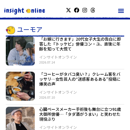
ユーモア
「お嫁に行きます」20代女子大生の告白に即
答した『トッケビ』俳優コン・ユ、直後に年
齢を知って大慌て
インサイトオンライン
2026.07.14
「コーヒーがタバコ臭い？」クレーム客をバ
ッサリ…女性芸人の“迷惑客あるある”投稿に
爆笑の声
インサイトオンライン
2026.07.10
心臓ペースメーカー手術後も舞台に立つ91歳
大御所俳優…「タダ酒がうまい」と笑わせた
現役ぶり
インサイトオンライン