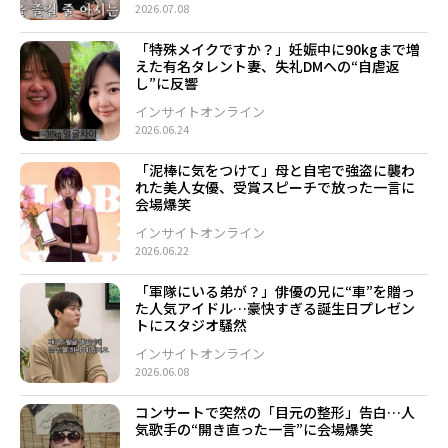
2026.07.08
「特殊メイクですか？」妊娠中に90kgまで増
えた有名タレント妻、失礼DMへの“自虐返
し”に反響
インサイトオンライン
2026.06.24
「泥棒に気をつけて」母と自宅で強盗に襲わ
れた美人女優、受賞スピーチで放った一言に
会場爆笑
インサイトオンライン
2026.06.22
「軍隊にいる弟が？」俳優の兄に“車”を贈っ
た人気アイドル…豪快すぎる誕生日プレゼン
トにスタジオ騒然
インサイトオンライン
2026.06.08
コンサートで突然の「目元の整形」告白…人
気歌手の“開き直った一言”に会場爆笑