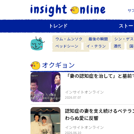
サ
トレンド
ストー
ウム・ムンソク
最後の瞬間
シン・ゲス
ベッドシーン
イ・テラン
酒代
国
ベーカリーカフェ
オクギョン
「妻の認知症を治して」と墓前
インサイトオンライン
2026.07.07
認知症の妻を支え続けるベテラ
わらぬ愛に反響
インサイトオンライン
2026.06.10