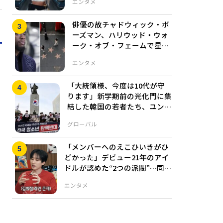
エンタメ
俳優の故チャドウィック・ボ
ーズマン、ハリウッド・ウォ
ーク・オブ・フェームで星を
受ける
エンタメ
「大統領様、今度は10代が守
ります」新学期前の光化門に集
結した韓国の若者たち、ユン大
統領弾劾に反対の声
グローバル
「メンバーへのえこひいきがひ
どかった」デビュー21年のアイ
ドルが認めた“2つの派閥”…同じ
グループでも一度も電話せず
エンタメ