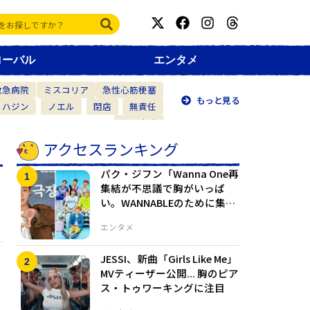
ローバル
エンタメ
救急病院
ミスコリア
急性心筋梗塞
もっと見る
・ハジン
ノエル
閉店
無責任
仲間意識
アクセスランキング
パク・ジフン「Wanna One再
集結が不思議で胸がいっぱ
い。WANNABLEのために集ま
った」
エンタメ
JESSI、新曲「Girls Like Me」
MVティーザー公開... 胸のピア
ス・トゥワーキングに注目