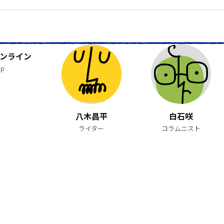
ンライン
jp
八木昌平
白石咲
ライター
コラムニスト