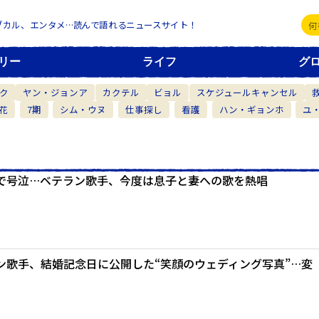
ブカル、エンタメ…読んで語れるニュースサイト！
リー
ライフ
グ
ク
ヤン・ジョンア
カクテル
ビョル
スケジュールキャンセル
花
7期
シム・ウヌ
仕事探し
看護
ハン・ギョンホ
ユ
で号泣…ベテラン歌手、今度は息子と妻への歌を熱唱
ン歌手、結婚記念日に公開した“笑顔のウェディング写真”…変