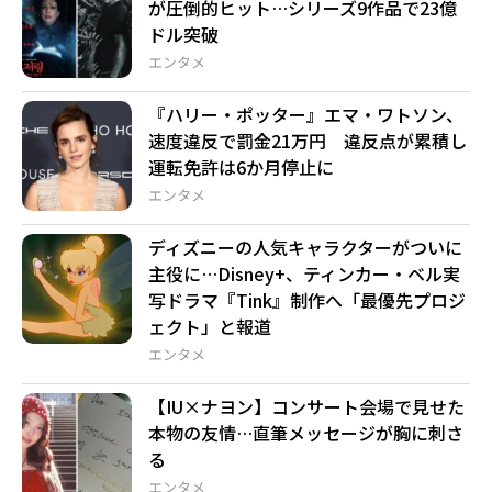
が圧倒的ヒット…シリーズ9作品で23億
ドル突破
エンタメ
『ハリー・ポッター』エマ・ワトソン、
速度違反で罰金21万円 違反点が累積し
運転免許は6か月停止に
エンタメ
ディズニーの人気キャラクターがついに
主役に…Disney+、ティンカー・ベル実
写ドラマ『Tink』制作へ「最優先プロジ
ェクト」と報道
エンタメ
【IU×ナヨン】コンサート会場で見せた
本物の友情…直筆メッセージが胸に刺さ
る
エンタメ