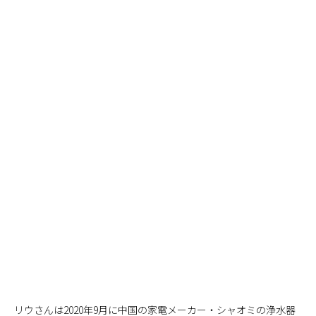
リウさんは2020年9月に中国の家電メーカー・シャオミの浄水器