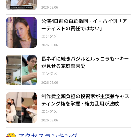
2026.08.06
公演4日前の白紙撤回…イ・ハイ側「ア
ーティストの責任ではない」
エンタメ
2026.08.06
長ネギに続きバジルとルッコラも…キー
が見せる家庭菜園愛
エンタメ
2026.08.06
制作費全額負担の投資家が主演兼キャス
ティング権を掌握…権力乱用が波紋
エンタメ
2026.08.06
アクセスランキング