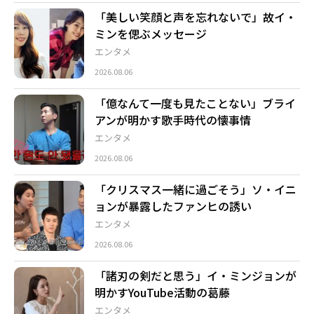
「美しい笑顔と声を忘れないで」故イ・
ミンを偲ぶメッセージ
エンタメ
2026.08.06
「億なんて一度も見たことない」ブライ
アンが明かす歌手時代の懐事情
エンタメ
2026.08.06
「クリスマス一緒に過ごそう」ソ・イニ
ョンが暴露したファンヒの誘い
エンタメ
2026.08.06
「諸刃の剣だと思う」イ・ミンジョンが
明かすYouTube活動の葛藤
エンタメ