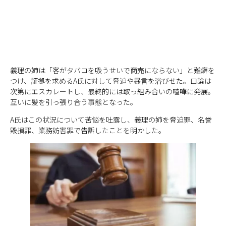
義理の姉は「客がタバコを吸うせいで商売にならない」と難癖を
つけ、証拠を求めるA氏に対して脅迫や暴言を浴びせた。口論は
次第にエスカレートし、最終的には取っ組み合いの喧嘩に発展。
互いに髪を引っ張り合う事態となった。
A氏はこの状況について苦悩を吐露し、義理の姉を脅迫罪、名誉
毀損罪、業務妨害罪で告訴したことを明かした。