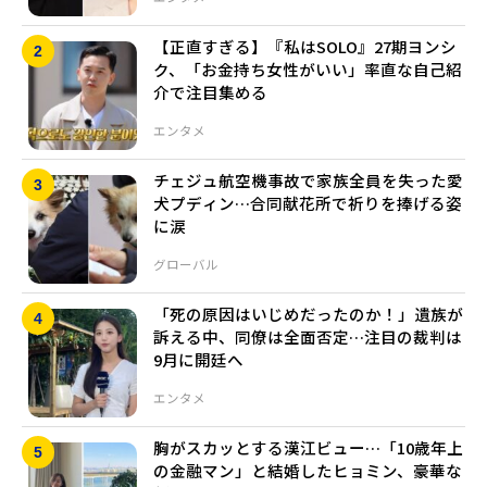
【正直すぎる】『私はSOLO』27期ヨンシ
ク、「お金持ち女性がいい」率直な自己紹
介で注目集める
エンタメ
チェジュ航空機事故で家族全員を失った愛
犬プディン…合同献花所で祈りを捧げる姿
に涙
グローバル
「死の原因はいじめだったのか！」遺族が
訴える中、同僚は全面否定…注目の裁判は
9月に開廷へ
エンタメ
胸がスカッとする漢江ビュー…「10歳年上
の金融マン」と結婚したヒョミン、豪華な