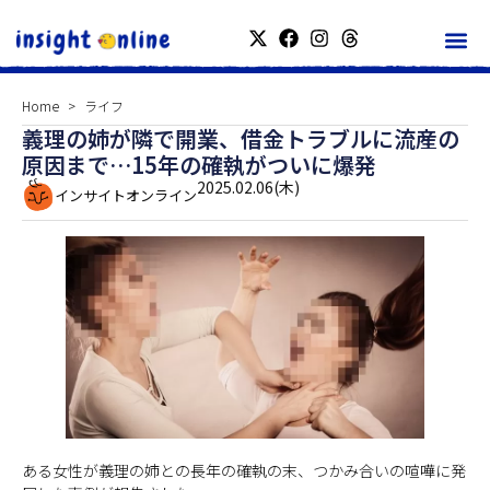
Home
ライフ
義理の姉が隣で開業、借金トラブルに流産の
原因まで…15年の確執がついに爆発
2025.02.06(木)
インサイトオンライン
ある女性が義理の姉との長年の確執の末、つかみ合いの喧嘩に発