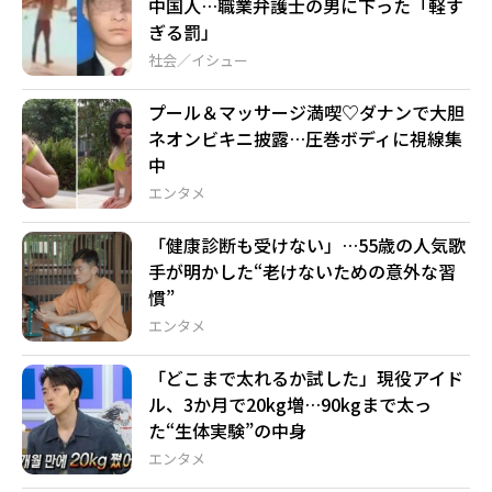
中国人…職業弁護士の男に下った「軽す
ぎる罰」
社会／イシュー
プール＆マッサージ満喫♡ダナンで大胆
ネオンビキニ披露…圧巻ボディに視線集
中
エンタメ
「健康診断も受けない」…55歳の人気歌
手が明かした“老けないための意外な習
慣”
エンタメ
「どこまで太れるか試した」現役アイド
ル、3か月で20kg増…90kgまで太っ
た“生体実験”の中身
エンタメ