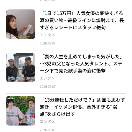
「1日で15万円」人気女優の豪快すぎる
酒の買い物…高級ワインに焼酎まで、長
すぎるレシートにスタッフ絶句
エンタメ
2026.08.07
「妻の人生を止めてしまった気がした」
…3児の父となった人気タレント、ステ
ージ下で見た歌手妻の姿に衝撃
エンタメ
2026.08.07
「13分運転しただけで？」周囲も思わず
驚き…イケメン俳優、意外すぎる“弱
点”をさらけ出す
エンタメ
2026.08.07