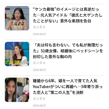
“ケンカ最強”のイメージとは真逆だっ
た…元人気アイドル「彼氏と大ゲンカし
たことがない」意外な素顔を告白
エンタメ
2026.08.07
「夫は何も言わない。でも私が無理だっ
た」51歳女優、結婚後にベッドシーンを
封印した意外な胸の内
エンタメ
2026.08.07
離婚から6年、娘を一人で育てた人気
YouTuberがついに再婚へ…5年寄り添っ
た恋人と“第二の人生”を決断
エンタメ
2026.08.07