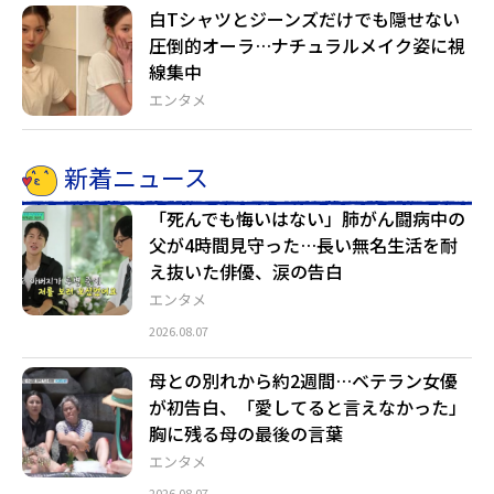
白Tシャツとジーンズだけでも隠せない
圧倒的オーラ…ナチュラルメイク姿に視
線集中
エンタメ
新着ニュース
「死んでも悔いはない」肺がん闘病中の
父が4時間見守った…長い無名生活を耐
え抜いた俳優、涙の告白
エンタメ
2026.08.07
母との別れから約2週間…ベテラン女優
が初告白、「愛してると言えなかった」
胸に残る母の最後の言葉
エンタメ
2026.08.07