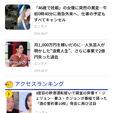
「46歳で妊娠」の女優に突然の異変…午
前0時40分に救急外来へ、仕事の予定も
すべてキャンセル
エンタメ
2026.08.07
月1,000万円を稼いだのに…人気芸人が
明かした“浪費人生”、さらに事業で2億
円失った過去
エンタメ
2026.08.07
アクセスランキング
3度目の飲酒運転疑いで調査の俳優イ・ジ
ェリョン…妻ユ・ホジョンが番組で語った
「酒の誓約書10枚」発言に再び注目
エンタメ