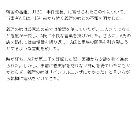
韓国の番組、JTBC「事件班長」に寄せられたこの件について、
当事者A氏は、15年前から続く義理の姉との不和を明かした。
義理の姉は義家族の前では敬語を使っていたが、二人きりになる
と態度が一変し、A氏に不快な言葉を投げかけた。さらに、A氏の
店を訪れては自慢話を繰り返し、A氏と家族の関係を引き裂こう
とするような言動を続けた。
時が経ち、A氏が第二子を妊娠した際、医師から安静を強く進め
られた。しかし、事前に義実家を訪れない許可を得ていたにもか
かわらず、義理の姉は「インフルエンザにかかった」と言いなが
ら執拗に電話をかけてきた。