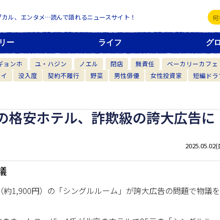
ブカル、エンタメ…読んで語れるニュースサイト！
リー
ライフ
グ
ギョンホ
ユ・ハジン
ノエル
閉店
無責任
ベーカリーカフェ
カイ
没入度
契約不履行
野菜
男性俳優
女性投資家
短編ドラ
の格安ホテル、詐欺級の誇大広告に
2025.05.02(
議
約1,900円）の「シングルルーム」が誇大広告の問題で物議を