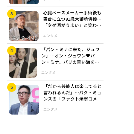
心臓ペースメーカー手術後も
舞台に立つ91歳大御所俳優…
「タダ酒がうまい」と笑わせ
た現役ぶり
エンタメ
「パン・ミナに来た、ジュワ
ン」…オン・ジュワン♥パ
ン・ミナ、バリの青い海を背
景に結婚式写真を公開
エンタメ
「だから芸能人は楽してると
言われるんだ」…パク・ミョ
ンスの「ファクト爆撃コメン
ト」炸裂
エンタメ