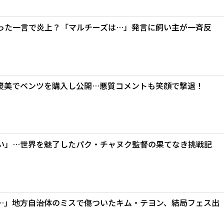
った一言で炎上？「マルチーズは…」発言に飼い主が一斉反
褒美でベンツを購入し公開…悪質コメントも笑顔で撃退！
い」…世界を魅了したパク・チャヌク監督の果てなき挑戦記
…」地方自治体のミスで傷ついたキム・テヨン、結局フェス出