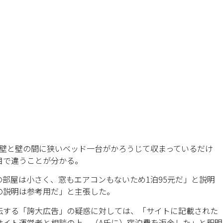
は壁と壁の間に狭いベッド一台がかろうじて収まっているだけ
目で違うことが分かる。
部屋は小さく、窓もエアコンもないため1泊95元だ」と説明
の説明は参考用だ」と主張した。
伝する「誇大広告」の疑惑に対しては、「サイトに記載された
サイト運営者と相談の上、（A氏に）宿泊費を返金した」と釈明