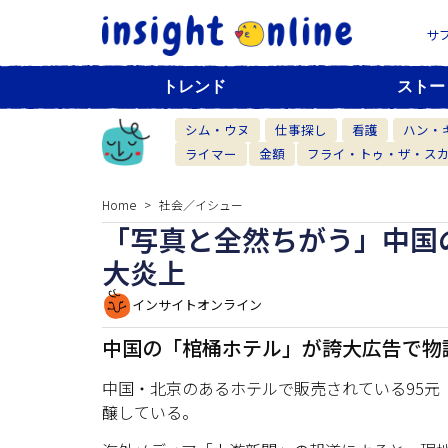
サ
トレンド
ストー
シム・ウヌ
仕事探し
看護
ハン・
ライマー
金額
フライ・トゥ・ザ・ス
Home
社会／イシュー
「写真と全然ちがう」中国
大炎上
インサイトオンライン
中国の「棺桶ホテル」が誇大広告で物
中国・北京のあるホテルで販売されている95元（
醸している。