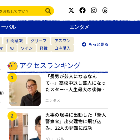
ローバル
エンタメ
仲間意識
グリーフ
アズワン
もっと見る
マ
VJ
ワイン
経緯
自宅購入
アクセスランキング
「長男が芸人になるなん
て…」高校中退し芸人になっ
たスター…人生最大の後悔を
金)
語る
エンタメ
火事の現場に出動した「新人
警察官」出火建物に飛び込
み、22人の非難に成功
グローバル