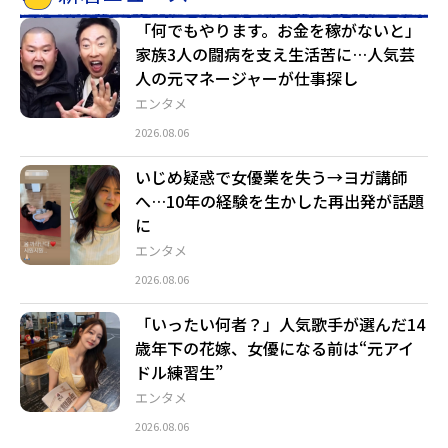
「何でもやります。お金を稼がないと」
家族3人の闘病を支え生活苦に…人気芸
人の元マネージャーが仕事探し
エンタメ
2026.08.06
いじめ疑惑で女優業を失う→ヨガ講師
へ…10年の経験を生かした再出発が話題
に
エンタメ
2026.08.06
「いったい何者？」人気歌手が選んだ14
歳年下の花嫁、女優になる前は“元アイ
ドル練習生”
エンタメ
2026.08.06