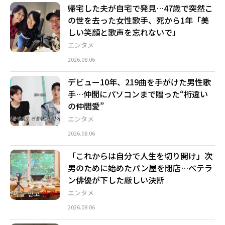
帰宅した夫が自宅で発見…47歳で突然こ
の世を去った女性歌手、死から1年「美
しい笑顔と歌声を忘れないで」
エンタメ
2026.08.06
デビュー10年、219曲を手がけた男性歌
手…仲間にパソコンまで贈った“桁違い
の仲間愛”
エンタメ
2026.08.06
「これからは自分で人生を切り開け」次
男のために始めたパン屋を閉店…ベテラ
ン俳優が下した厳しい決断
エンタメ
2026.08.06