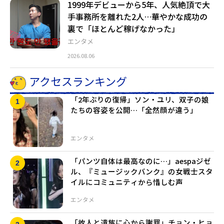
1999年デビューから5年、人気絶頂で大
手事務所を離れた2人…華やかな成功の
裏で「ほとんど稼げなかった」
エンタメ
2026.08.06
アクセスランキング
「2年ぶりの復帰」ソン・ユリ、双子の娘
たちの容姿を公開…「全然顔が違う」
エンタメ
「パンツ自体は最高なのに…」aespaジゼ
ル、『ミュージックバンク』の女戦士スタ
イルにコミュニティから惜しむ声
エンタメ
「故人と遺族に心から謝罪」チョン・ヒョ