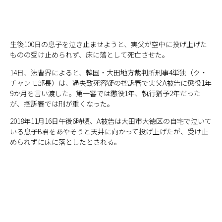
生後100日の息子を泣き止ませようと、実父が空中に投げ上げた
ものの受け止められず、床に落として死亡させた。
14日、法曹界によると、韓国・大田地方裁判所刑事4単独（ク・
チャンモ部長）は、過失致死容疑の控訴審で実父A被告に懲役1年
9か月を言い渡した。第一審では懲役1年、執行猶予2年だった
が、控訴審では刑が重くなった。
2018年11月16日午後6時頃、A被告は大田市大徳区の自宅で泣いて
いる息子B君をあやそうと天井に向かって投げ上げたが、受け止
められずに床に落としたとされる。