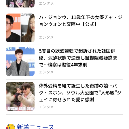
エンタメ
ハ・ジョンウ、11歳年下の女優チャ・ジ
ョンウォンと交際中【公式】
エンタメ
5度目の飲酒運転で起訴された韓国俳
優、泥酔状態で逆走し証拠隠滅疑惑ま
で…検察は懲役4年求刑
エンタメ
体外受精を経て誕生した奇跡の娘…パ
ク・スホン、ソウル大公園で“人形級”ジ
ェイに寄せられた愛に感謝
エンタメ
新着ニュース