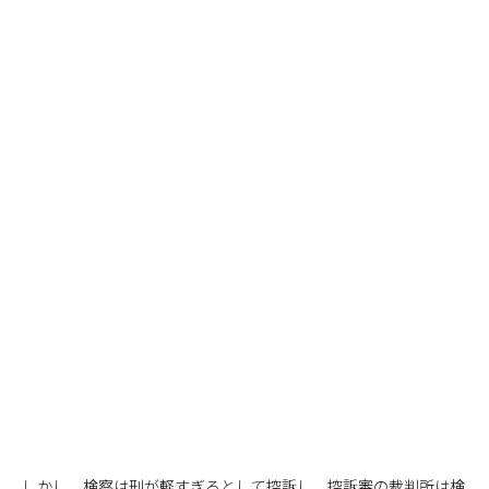
しかし、検察は刑が軽すぎるとして控訴し、控訴審の裁判所は検