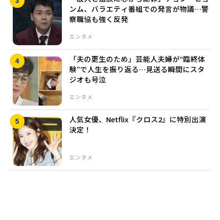
ンム、バラエティ番組での発言が物議…警
察職協も強く反発
エンタメ
「夫の更生のため」芸能人夫婦が“臨終体
験”で人生を振り返る…見送る瞬間にスタ
ジオも号泣
エンタメ
人気女優、Netflix『クロス2』に特別出演
決定！
エンタメ