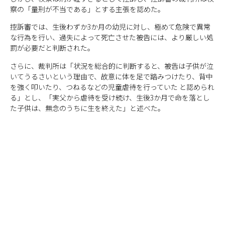
察の「量刑が不当である」とする主張を認めた。
控訴審では、生後わずか3か月の幼児に対し、極めて危険で異常
な行為を行い、過失によって死亡させた被告には、より厳しい処
罰が必要だと判断された。
さらに、裁判所は「状況を総合的に判断すると、被告は子供が泣
いてうるさいという理由で、故意に体を足で踏みつけたり、背中
を強く叩いたり、つねるなどの児童虐待を行っていた と認められ
る」とし、「実父から虐待を受け続け、生後3か月で命を落とし
た子供は、無念のうちに生を終えた」と述べた。