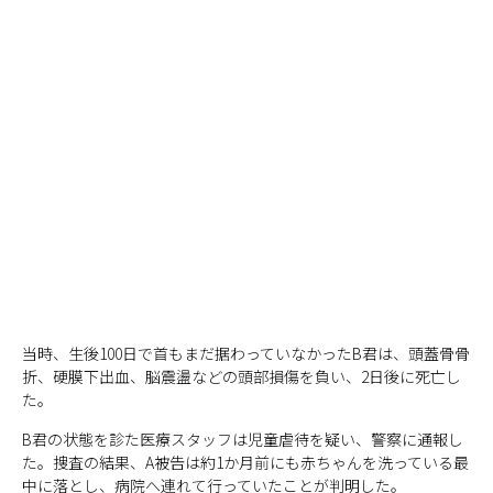
当時、生後100日で首もまだ据わっていなかったB君は、頭蓋骨骨
折、硬膜下出血、脳震盪などの頭部損傷を負い、2日後に死亡し
た。
B君の状態を診た医療スタッフは児童虐待を疑い、警察に通報し
た。捜査の結果、A被告は約1か月前にも赤ちゃんを洗っている最
中に落とし、病院へ連れて行っていたことが判明した。