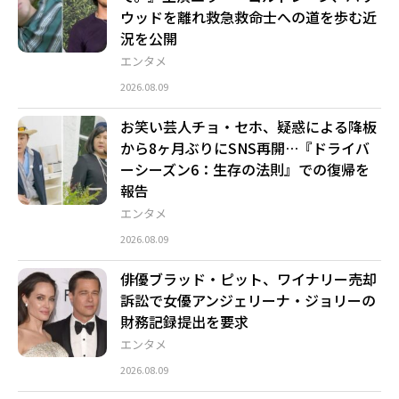
ウッドを離れ救急救命士への道を歩む近
況を公開
エンタメ
2026.08.09
お笑い芸人チョ・セホ、疑惑による降板
から8ヶ月ぶりにSNS再開…『ドライバ
ーシーズン6：生存の法則』での復帰を
報告
エンタメ
2026.08.09
俳優ブラッド・ピット、ワイナリー売却
訴訟で女優アンジェリーナ・ジョリーの
財務記録提出を要求
エンタメ
2026.08.09