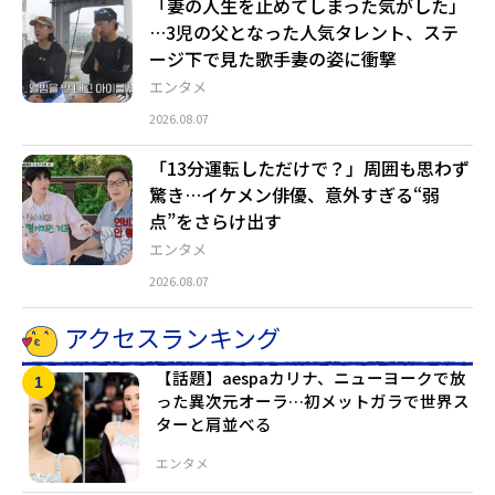
「妻の人生を止めてしまった気がした」
…3児の父となった人気タレント、ステ
ージ下で見た歌手妻の姿に衝撃
エンタメ
2026.08.07
「13分運転しただけで？」周囲も思わず
驚き…イケメン俳優、意外すぎる“弱
点”をさらけ出す
エンタメ
2026.08.07
アクセスランキング
【話題】aespaカリナ、ニューヨークで放
った異次元オーラ…初メットガラで世界ス
ターと肩並べる
エンタメ