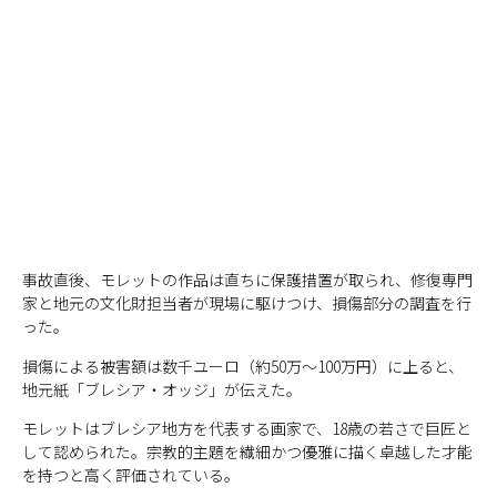
事故直後、モレットの作品は直ちに保護措置が取られ、修復専門
家と地元の文化財担当者が現場に駆けつけ、損傷部分の調査を行
った。
損傷による被害額は数千ユーロ（約50万～100万円）に上ると、
地元紙「ブレシア・オッジ」が伝えた。
モレットはブレシア地方を代表する画家で、18歳の若さで巨匠と
して認められた。宗教的主題を繊細かつ優雅に描く卓越した才能
を持つと高く評価されている。