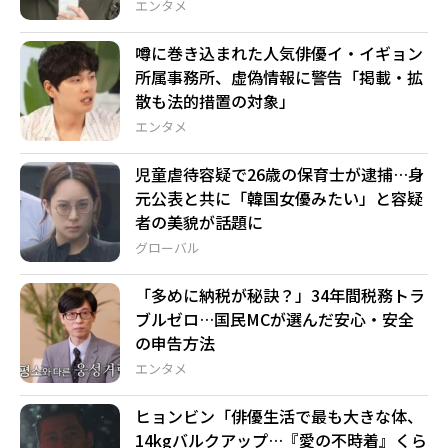
エンタメ
噂に巻き込まれた人気俳優イ・イギョン
所属事務所、虚偽情報に警告「掲載・拡
散も法的措置の対象」
エンタメ
児童虐待容疑で26歳の保育士が逮捕…身
元公表と共に「韓国女優みたい」と容疑
者の美貌が話題に
グローバル
「多めに納税が秘訣？」34年間税務トラ
ブルゼロ…国民MCが選んだ安心・安全
の申告方法
エンタメ
ヒョンビン「俳優生活で最も大きな体、
14kgバルクアップ…『愛の不時着』くら