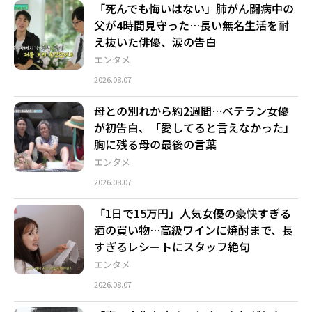
「死んでも悔いはない」肺がん闘病中の
父が4時間見守った…長い無名生活を耐
え抜いた俳優、涙の告白
エンタメ
2026.08.07
母との別れから約2週間…ベテラン女優
が初告白、「愛してると言えなかった」
胸に残る母の最後の言葉
エンタメ
2026.08.07
「1日で15万円」人気女優の豪快すぎる
酒の買い物…高級ワインに焼酎まで、長
すぎるレシートにスタッフ絶句
エンタメ
2026.08.07