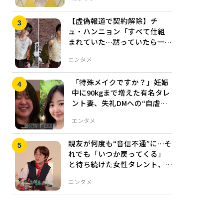
【虚偽報道で契約解除】チ
ュ・ハンニョン「すべて仕組
まれていた…黙っていたら一生
売春犯」法廷で反撃へ
エンタメ
「特殊メイクですか？」妊娠
中に90kgまで増えた有名タレ
ント妻、失礼DMへの“自虐返
し”に反響
エンタメ
親友が何度も“音信不通”に…そ
れでも「いつか戻ってくる」
と待ち続けた女性タレント、3
0年も続く友情とは
エンタメ