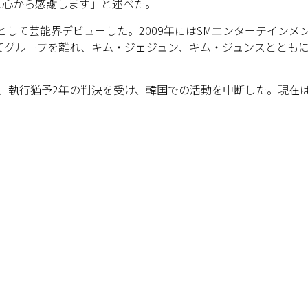
に心から感謝します」と述べた。
として芸能界デビューした。2009年にはSMエンターテインメ
てグループを離れ、キム・ジェジュン、キム・ジュンスととも
か月、執行猶予2年の判決を受け、韓国での活動を中断した。現在