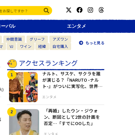
ローバル
エンタメ
仲間意識
グリーフ
アズワン
もっと見る
マ
VJ
ワイン
経緯
自宅購入
アクセスランキング
ナルト、サスケ、サクラを誰
が演じる？『NARUTO -ナル
ト-』がついに実写化、世界規
火)
模でキャスト募集
エンタメ
「再婚」したウン・ジウォ
ン、断固として2世の計画を
事
否定…「すでにOOした」
エンタメ