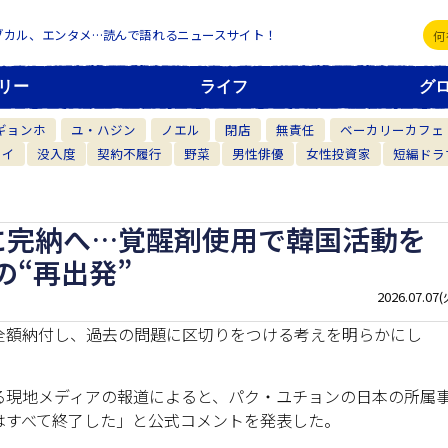
ブカル、エンタメ…読んで語れるニュースサイト！
リー
ライフ
グ
ギョンホ
ユ・ハジン
ノエル
閉店
無責任
ベーカリーカフェ
カイ
没入度
契約不履行
野菜
男性俳優
女性投資家
短編ドラ
中に完納へ…覚醒剤使用で韓国活動を
“再出発”
2026.07.07(
全額納付し、過去の問題に区切りをつける考えを明らかにし
る現地メディアの報道によると、パク・ユチョンの日本の所属
はすべて終了した」と公式コメントを発表した。