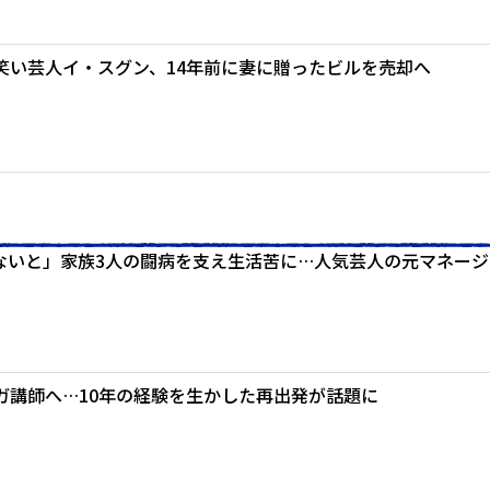
笑い芸人イ・スグン、14年前に妻に贈ったビルを売却へ
ないと」家族3人の闘病を支え生活苦に…人気芸人の元マネージ
ガ講師へ…10年の経験を生かした再出発が話題に