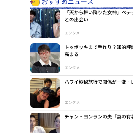
おすすめニュース
「天から舞い降りた女神」ベテ
との出会い
エンタメ
トッポッキまで手作り？知的評
高まる
エンタメ
ハワイ極秘旅行で関係が一変…
エンタメ
チャン・ヨンランの夫「妻の有