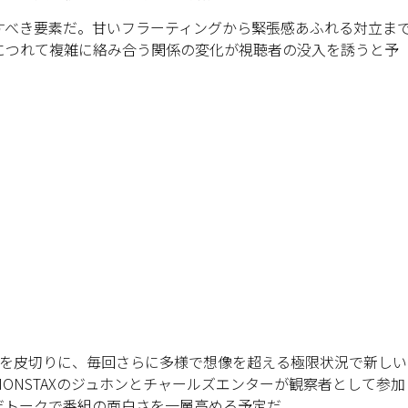
すべき要素だ。甘いフラーティングから緊張感あふれる対立ま
につれて複雑に絡み合う関係の変化が視聴者の没入を誘うと予
」を皮切りに、毎回さらに多様で想像を超える極限状況で新しい
ONSTAXのジュホンとチャールズエンターが観察者として参加
だトークで番組の面白さを一層高める予定だ。