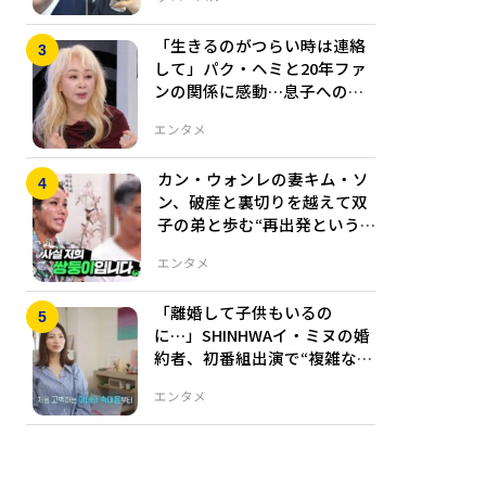
「生きるのがつらい時は連絡
して」パク・ヘミと20年ファ
ンの関係に感動…息子への涙
の本音も告白
エンタメ
カン・ウォンレの妻キム・ソ
ン、破産と裏切りを越えて双
子の弟と歩む“再出発という
名の人生”
エンタメ
「離婚して子供もいるの
に…」SHINHWAイ・ミヌの婚
約者、初番組出演で“複雑な心
境”を赤裸々告白
エンタメ