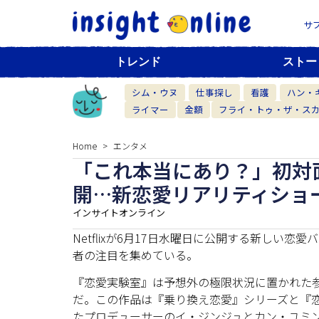
サ
トレンド
ストー
シム・ウヌ
仕事探し
看護
ハン・
ライマー
金額
フライ・トゥ・ザ・ス
Home
エンタメ
「これ本当にあり？」初対
開…新恋愛リアリティショ
インサイトオンライン
Netflixが6月17日水曜日に公開する新しい
者の注目を集めている。
『恋愛実験室』は予想外の極限状況に置かれた
だ。この作品は『乗り換え恋愛』シリーズと『
たプロデューサーのイ・ジンジュとカン・ユミ