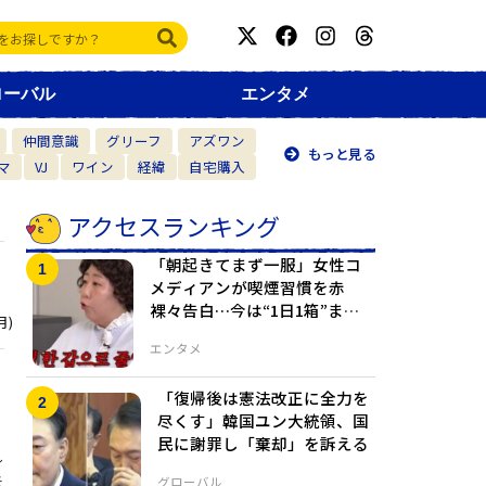
ローバル
エンタメ
仲間意識
グリーフ
アズワン
もっと見る
マ
VJ
ワイン
経緯
自宅購入
アクセスランキング
「朝起きてまず一服」女性コ
メディアンが喫煙習慣を赤
裸々告白…今は“1日1箱”まで
月)
減らしたと明かし賛否
エンタメ
「復帰後は憲法改正に全力を
尽くす」韓国ユン大統領、国
民に謝罪し「棄却」を訴える
し
き
グローバル