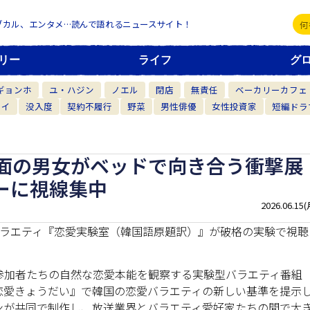
ブカル、エンタメ…読んで語れるニュースサイト！
リー
ライフ
グ
ギョンホ
ユ・ハジン
ノエル
閉店
無責任
ベーカリーカフェ
カイ
没入度
契約不履行
野菜
男性俳優
女性投資家
短編ドラ
面の男女がベッドで向き合う衝撃展
ーに視線集中
2026.06.15(
恋愛バラエティ『恋愛実験室（韓国語原題訳）』が破格の実験で視聴
参加者たちの自然な恋愛本能を観察する実験型バラエティ番組
恋愛きょうだい』で韓国の恋愛バラエティの新しい基準を提示
ンが共同で制作し、放送業界とバラエティ愛好家たちの間で大