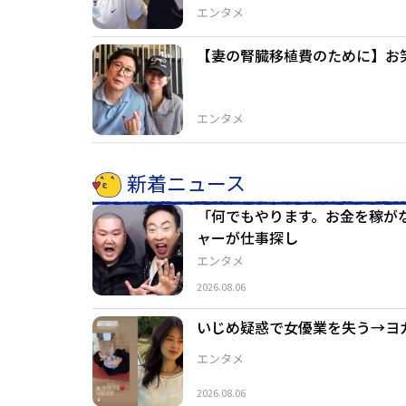
エンタメ
【妻の腎臓移植費のために】お
エンタメ
新着ニュース
「何でもやります。お金を稼が
ャーが仕事探し
エンタメ
2026.08.06
いじめ疑惑で女優業を失う→ヨ
エンタメ
2026.08.06