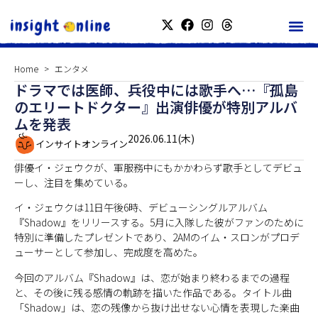
Home
エンタメ
ドラマでは医師、兵役中には歌手へ…『孤島
のエリートドクター』出演俳優が特別アルバ
ムを発表
2026.06.11(木)
インサイトオンライン
俳優イ・ジェウクが、軍服務中にもかかわらず歌手としてデビュ
ーし、注目を集めている。
イ・ジェウクは11日午後6時、デビューシングルアルバム
『Shadow』をリリースする。5月に入隊した彼がファンのために
特別に準備したプレゼントであり、2AMのイム・スロンがプロデ
ューサーとして参加し、完成度を高めた。
今回のアルバム『Shadow』は、恋が始まり終わるまでの過程
と、その後に残る感情の軌跡を描いた作品である。タイトル曲
「Shadow」は、恋の残像から抜け出せない心情を表現した楽曲