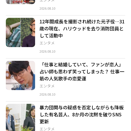
2026.08.10
12年間成長を撮影され続けた元子役…31
歳の現在、ハリウッドを去り消防団員と
して活動中
エンタメ
2026.08.10
「仕事と結婚していて、ファンが恋人」
占い師も思わず笑ってしまった？ 仕事一
筋の人気歌手の恋愛運
エンタメ
2026.08.10
暴力団関与の疑惑を否定しながらも降板
した有名芸人、8か月の沈黙を破りSNS
更新
エンタメ