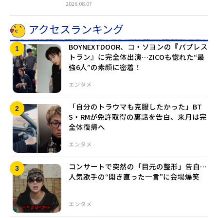
2026.08.07
アクセスランキング
BOYNEXTDOOR、コ・ソヨンの『パブレス
トラン』に完全体出演…ZICOも惚れた“最
強6人”の素顔に密着！
エンタメ
「自分のトラウマも克服したかった」BT
S・RMが免許取得の裏話を告白、来月は完
全体復帰へ
エンタメ
コンサートで突然の「目元の整形」告白…
人気歌手の“開き直った一言”に会場爆笑
エンタメ