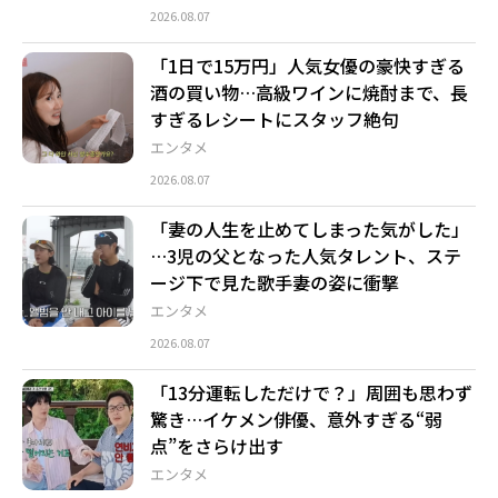
2026.08.07
「1日で15万円」人気女優の豪快すぎる
酒の買い物…高級ワインに焼酎まで、長
すぎるレシートにスタッフ絶句
エンタメ
2026.08.07
「妻の人生を止めてしまった気がした」
…3児の父となった人気タレント、ステ
ージ下で見た歌手妻の姿に衝撃
エンタメ
2026.08.07
「13分運転しただけで？」周囲も思わず
驚き…イケメン俳優、意外すぎる“弱
点”をさらけ出す
エンタメ