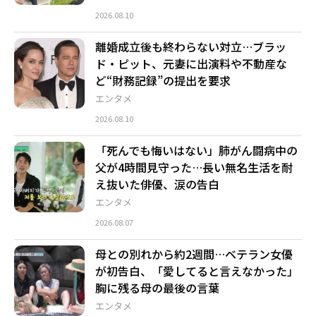
2026.08.10
離婚成立後も終わらない対立…ブラッ
ド・ピット、元妻に出演料や不動産な
ど“財務記録”の提出を要求
エンタメ
2026.08.10
「死んでも悔いはない」肺がん闘病中の
父が4時間見守った…長い無名生活を耐
え抜いた俳優、涙の告白
エンタメ
2026.08.07
母との別れから約2週間…ベテラン女優
が初告白、「愛してると言えなかった」
胸に残る母の最後の言葉
エンタメ