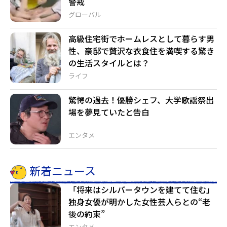
警戒
グローバル
高級住宅街でホームレスとして暮らす男
性、豪邸で贅沢な衣食住を満喫する驚き
の生活スタイルとは？
ライフ
驚愕の過去！優勝シェフ、大学歌謡祭出
場を夢見ていたと告白
エンタメ
新着ニュース
「将来はシルバータウンを建てて住む」
独身女優が明かした女性芸人らとの“老
後の約束”
エンタメ