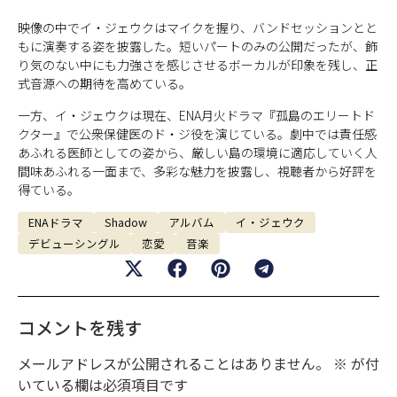
映像の中でイ・ジェウクはマイクを握り、バンドセッションとと
もに演奏する姿を披露した。短いパートのみの公開だったが、飾
り気のない中にも力強さを感じさせるボーカルが印象を残し、正
式音源への期待を高めている。
一方、イ・ジェウクは現在、ENA月火ドラマ『孤島のエリートド
クター』で公衆保健医のド・ジ役を演じている。劇中では責任感
あふれる医師としての姿から、厳しい島の環境に適応していく人
間味あふれる一面まで、多彩な魅力を披露し、視聴者から好評を
得ている。
ENAドラマ
Shadow
アルバム
イ・ジェウク
デビューシングル
恋愛
音楽
コメントを残す
メールアドレスが公開されることはありません。
※
が付
いている欄は必須項目です