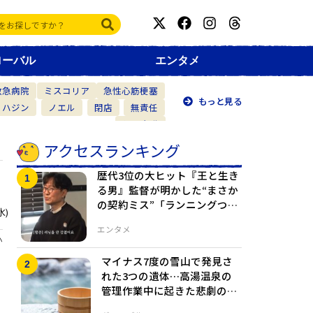
ローバル
エンタメ
救急病院
ミスコリア
急性心筋梗塞
もっと見る
・ハジン
ノエル
閉店
無責任
仲間意識
アクセスランキング
歴代3位の大ヒット『王と生き
る男』監督が明かした“まさか
の契約ミス”「ランニングつけ
水)
ていなかった」
エンタメ
心
マイナス7度の雪山で発見さ
れた3つの遺体…高湯温泉の
管理作業中に起きた悲劇の真
相とは