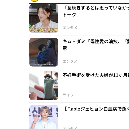
「長続きするとは思っていなかっ
トーク
エンタメ
キム・ダミ「母性愛の演技、『
意
エンタメ
不妊手術を受けた夫婦が11ヶ
ライフ
【F.ableジェヒョン白血病で
エンタメ