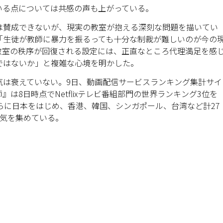
いる点については共感の声も上がっている。
は賛成できないが、現実の教室が抱える深刻な問題を描いてい
「生徒が教師に暴力を振るっても十分な制裁が難しいのが今の
教室の秩序が回復される設定には、正直なところ代理満足を感
ではないか」と複雑な心境を明かした。
気は衰えていない。9日、動画配信サービスランキング集計サイ
は8日時点でNetflixテレビ番組部門の世界ランキング3位を
らに日本をはじめ、香港、韓国、シンガポール、台湾など計27
人気を集めている。