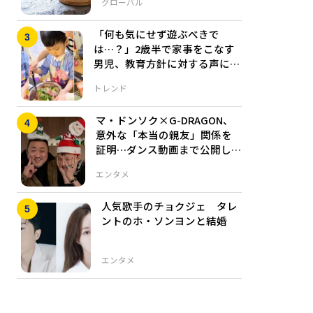
グローバル
「何も気にせず遊ぶべきで
は…？」2歳半で家事をこなす
男児、教育方針に対する声に母
親「理にかなっています」
トレンド
マ・ドンソク×G-DRAGON、
意外な「本当の親友」関係を
証明…ダンス動画まで公開し
「メリークリスマス」
エンタメ
人気歌手のチョクジェ タレ
ントのホ・ソンヨンと結婚
エンタメ