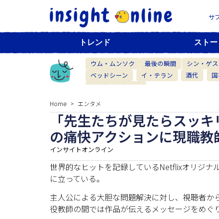
サ
トレンド
ストー
ウム・ムンソク
最後の瞬間
シン・ゲス
ベッドシーン
イ・テラン
酒代
国
ベーカリーカフェ
Home
エンタメ
「先生たちが見たらスッキリ
の痛快アクションに現職教
インサイトオンライン
世界的なヒットを記録しているNetflixオリ
に立っている。
主人公による大胆な問題解決に対し、視聴者か
役教師の間では作品が伝えるメッセージをめぐ