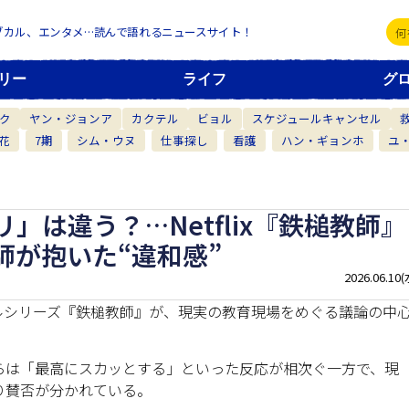
ブカル、エンタメ…読んで語れるニュースサイト！
リー
ライフ
グ
ク
ヤン・ジョンア
カクテル
ビョル
スケジュールキャンセル
花
7期
シム・ウヌ
仕事探し
看護
ハン・ギョンホ
ユ
」は違う？…Netflix『鉄槌教師』
師が抱いた“違和感”
2026.06.10(
ジナルシリーズ『鉄槌教師』が、現実の教育現場をめぐる議論の中
らは「最高にスカッとする」といった反応が相次ぐ一方で、現
り賛否が分かれている。