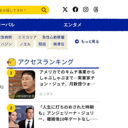
ローバル
エンタメ
救急病院
ミスコリア
急性心筋梗塞
もっと見る
・ハジン
ノエル
閉店
無責任
仲間意識
アクセスランキング
アメリカでのキムチ事業から
しゃぶしゃぶまで…実業家チ
ョン・ジュナ、月数億ウォン
火)
の成功と新たな挑戦
エンタメ
」
「人生に打ちのめされた時期
も」アンジェリーナ・ジョリ
ー、離婚後10年デートなし…6
人の子どもが望んだ再出発