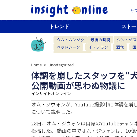
サ
トレンド
ストー
ウム・ムンソク
最後の瞬間
シン・ゲス
ベッドシーン
イ・テラン
酒代
国
ベーカリーカフェ
Home
Uncategorized
体調を崩したスタッフを“犬
公開動画が思わぬ物議に
インサイトオンライン
オム・ジウォンが、YouTube撮影中に体調を
について説明した。
28日、オム・ジウォンは自身のYouTubeチ
投稿した。 動画の中でオム・ジウォンは、10億