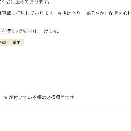
重く受け止めております。
は真摯に拝見しております。今後はより一層細やかな配慮を心
。
とを深くお詫び申し上げます。
事態
論争
。
※
が付いている欄は必須項目です