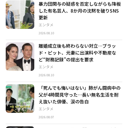
暴力団関与の疑惑を否定しながらも降板
した有名芸人、8か月の沈黙を破りSNS
更新
エンタメ
2026.08.10
離婚成立後も終わらない対立…ブラッ
ド・ピット、元妻に出演料や不動産な
ど“財務記録”の提出を要求
エンタメ
2026.08.10
「死んでも悔いはない」肺がん闘病中の
父が4時間見守った…長い無名生活を耐
え抜いた俳優、涙の告白
エンタメ
2026.08.07