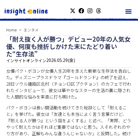
Home
エンタメ
「耐え抜く人が勝つ」デビュー20年の人気女
優、何度も挫折しかけた末にたどり着い
た“生存法”
2026.05.29(金)
インサイトオンライン
女優パク・ボヨンが女優人生20年を支えた斬新な生存法を告白し
た。ディズニープラスドラマ『ゴールドランド』の終了を迎え、
28日ソウル鍾路区北村（チョンロ区プクチョン）のカフェで行わ
れたインタビューで、彼女は華やかなスターの生活の裏に隠され
た人間的な悩みを率直に打ち明けた。
パク・ボヨンは長い間活動を続けてきた秘訣として「耐えるこ
と」を挙げた。彼女は「友達とも本当によく言う言葉だけど、
『耐える人が勝つ』という話をよくする」と述べ、「実際、どう
やって耐えたかはそれほど重要ではないと思う。人それぞれのや
り方があり、正解もみんな違うんじゃないか」と反問した。続け