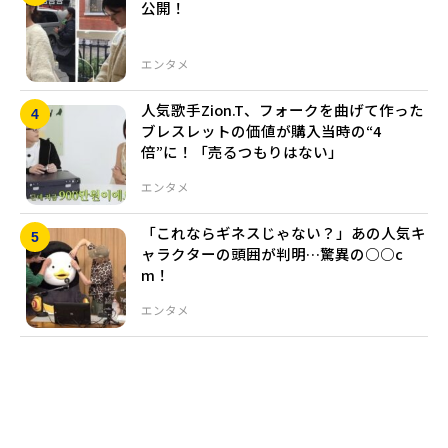
公開！
エンタメ
人気歌手Zion.T、フォークを曲げて作った
ブレスレットの価値が購入当時の“4
倍”に！「売るつもりはない」
エンタメ
「これならギネスじゃない？」あの人気キ
ャラクターの頭囲が判明…驚異の○○c
m！
エンタメ