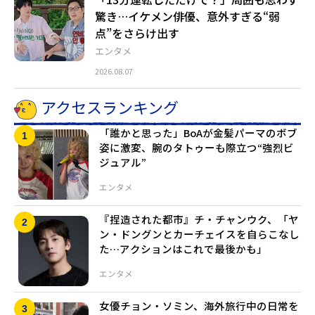
驚き…イケメン俳優、意外すぎる“弱
点”をさらけ出す
エンタメ
2026.08.07
アクセスランキング
「誰かと思った」BoAが金髪パーマのボブ
姿に激変、腕のタトゥーも際立つ“強烈ビ
ジュアル”
エンタメ
『捏造された都市』チ・チャンウク、「ヤ
ン・ドングンとカーチェイスを自らこなし
た…アクションはこれで最後かも」
エンタメ
女優チョン・ソミン、海外旅行中の日常を