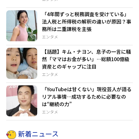
「4年間ずっと税務調査を受けている」
法人税と所得税の解釈の違いが原因？事
務所は二重課税を主張
エンタメ
【話題】キム・ナヨン、息子の一言に騒
然「ママはお金が多い」…総額100億級
資産とのギャップに注目
エンタメ
「YouTubeは甘くない」現役芸人が語る
リアル事情…成功するために必要なの
は“継続の力”
エンタメ
新着ニュース