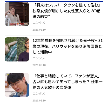
「将来はシルバータウンを建てて住む」
独身女優が明かした女性芸人らとの“老
後の約束”
エンタメ
2026.08.10
12年間成長を撮影され続けた元子役…31
歳の現在、ハリウッドを去り消防団員と
して活動中
エンタメ
2026.08.10
「仕事と結婚していて、ファンが恋人」
占い師も思わず笑ってしまった？ 仕事一
筋の人気歌手の恋愛運
エンタメ
2026.08.10