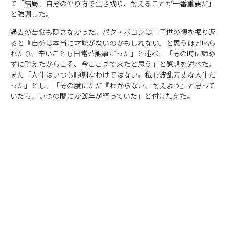
て「結局、自分のやり方で生き残り、耐えることが一番重要だ」
と強調した。
過去の苦悩も隠さなかった。パク・ボヨンは「子供の頃を振り返
ると『自分は本当に才能がないのかもしれない』と思うほど叱ら
れたり、辛いことも日常茶飯事だった」と述べ、「その時に諦め
ずに耐えたからこそ、今ここまで来たと思う」と感想を述べた。
また「人生はいつも順調なわけではない。私も波乱万丈な人生だ
った」とし、「その度にただ『わからない、耐えよう』と思って
いたら、いつの間にか20年が経っていた」と付け加えた。