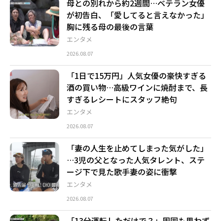
母との別れから約2週間…ベテラン女優
が初告白、「愛してると言えなかった」
胸に残る母の最後の言葉
エンタメ
2026.08.07
「1日で15万円」人気女優の豪快すぎる
酒の買い物…高級ワインに焼酎まで、長
すぎるレシートにスタッフ絶句
エンタメ
2026.08.07
「妻の人生を止めてしまった気がした」
…3児の父となった人気タレント、ステ
ージ下で見た歌手妻の姿に衝撃
エンタメ
2026.08.07
「13分運転しただけで？」周囲も思わず