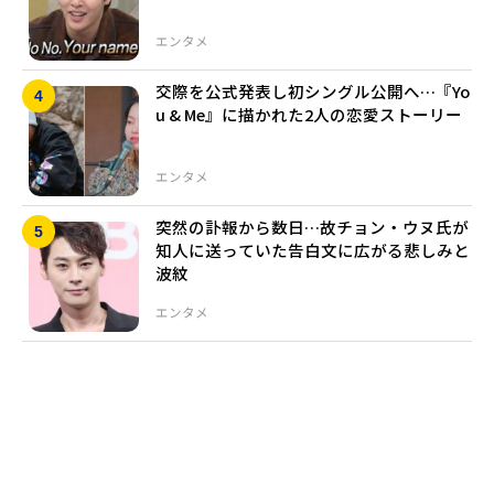
エンタメ
交際を公式発表し初シングル公開へ…『Yo
u & Me』に描かれた2人の恋愛ストーリー
エンタメ
突然の訃報から数日…故チョン・ウヌ氏が
知人に送っていた告白文に広がる悲しみと
波紋
エンタメ