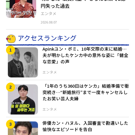
円失った過去
エンタメ
2026.08.07
アクセスランキング
Apinkユン・ボミ、10年交際の末に結婚…
夫が明かしたケンカ中の意外な姿に「健全
な恋愛」の声
エンタメ
「1年のうち360日はケンカ」結婚準備で衝
突続き…“新婚旅行”まで一度キャンセルし
たお笑い芸人夫婦
エンタメ
俳優カン・ハヌル、入国審査で勘違いした
愉快なエピソードを告白