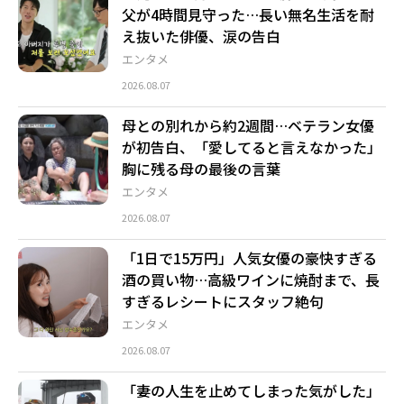
父が4時間見守った…長い無名生活を耐
え抜いた俳優、涙の告白
エンタメ
2026.08.07
母との別れから約2週間…ベテラン女優
が初告白、「愛してると言えなかった」
胸に残る母の最後の言葉
エンタメ
2026.08.07
「1日で15万円」人気女優の豪快すぎる
酒の買い物…高級ワインに焼酎まで、長
すぎるレシートにスタッフ絶句
エンタメ
2026.08.07
「妻の人生を止めてしまった気がした」