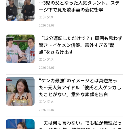
…3児の父となった人気タレント、ステ
ージ下で見た歌手妻の姿に衝撃
エンタメ
2026.08.07
「13分運転しただけで？」周囲も思わず
驚き…イケメン俳優、意外すぎる“弱
点”をさらけ出す
エンタメ
2026.08.07
“ケンカ最強”のイメージとは真逆だっ
た…元人気アイドル「彼氏と大ゲンカし
たことがない」意外な素顔を告白
エンタメ
2026.08.07
「夫は何も言わない。でも私が無理だっ