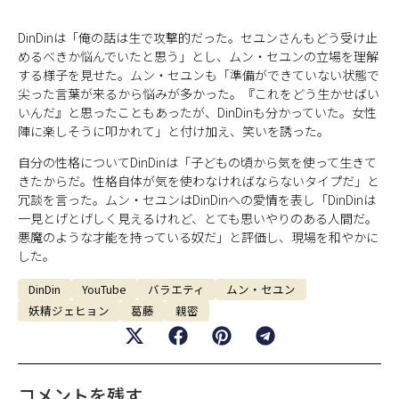
DinDinは「俺の話は生で攻撃的だった。セユンさんもどう受け止
めるべきか悩んでいたと思う」とし、ムン・セユンの立場を理解
する様子を見せた。ムン・セユンも「準備ができていない状態で
尖った言葉が来るから悩みが多かった。『これをどう生かせばい
いんだ』と思ったこともあったが、DinDinも分かっていた。女性
陣に楽しそうに叩かれて」と付け加え、笑いを誘った。
自分の性格についてDinDinは「子どもの頃から気を使って生きて
きたからだ。性格自体が気を使わなければならないタイプだ」と
冗談を言った。ムン・セユンはDinDinへの愛情を表し「DinDinは
一見とげとげしく見えるけれど、とても思いやりのある人間だ。
悪魔のような才能を持っている奴だ」と評価し、現場を和やかに
した。
DinDin
YouTube
バラエティ
ムン・セユン
妖精ジェヒョン
葛藤
親密
コメントを残す