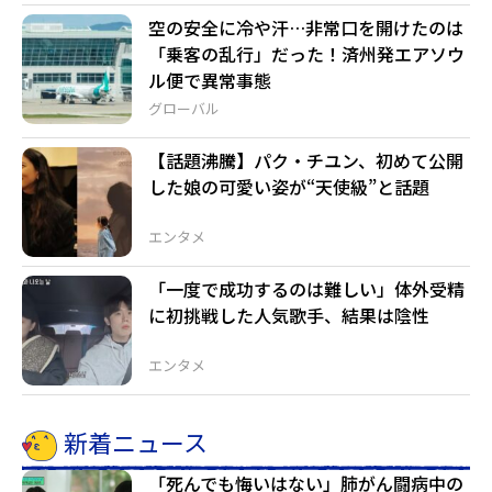
空の安全に冷や汗…非常口を開けたのは
「乗客の乱行」だった！済州発エアソウ
ル便で異常事態
グローバル
【話題沸騰】パク・チユン、初めて公開
した娘の可愛い姿が“天使級”と話題
エンタメ
「一度で成功するのは難しい」体外受精
に初挑戦した人気歌手、結果は陰性
エンタメ
新着ニュース
「死んでも悔いはない」肺がん闘病中の