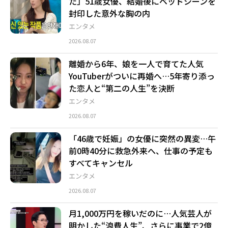
た」51歳女優、結婚後にベッドシーンを
封印した意外な胸の内
エンタメ
2026.08.07
離婚から6年、娘を一人で育てた人気
YouTuberがついに再婚へ…5年寄り添っ
た恋人と“第二の人生”を決断
エンタメ
2026.08.07
「46歳で妊娠」の女優に突然の異変…午
前0時40分に救急外来へ、仕事の予定も
すべてキャンセル
エンタメ
2026.08.07
月1,000万円を稼いだのに…人気芸人が
明かした“浪費人生”、さらに事業で2億