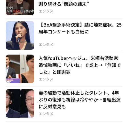
謝り続ける“問題の結末”
エンタメ
【BoA緊急手術決定】膝に壊死症状、25
周年コンサートも白紙に
エンタメ
人気YouTuberヘッジュ、米極右活動家
追悼動画に「いいね」で炎上→「無知で
した」と即謝罪
エンタメ
妻の騒動で活動休止したタレント、4年
ぶりの復帰も視線は冷ややか…番組出演
に反対意見も
エンタメ