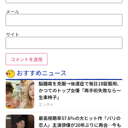
メール
サイト
おすすめニュース
脳腫瘍を克服→後遺症で毎日18錠服用、
かつてのトップ女優「再手術失敗なら一
生車椅子」
エンタメ
最高視聴率57.6％の大ヒット作『パリの
恋人』主演俳優が20年ぶりに再会…今も