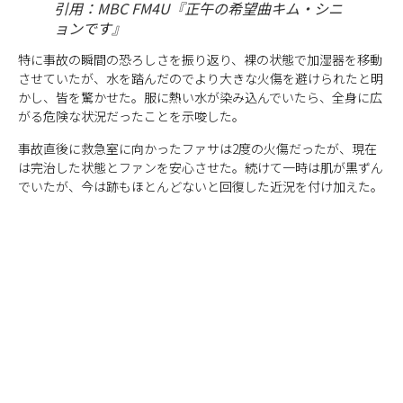
引用：MBC FM4U『正午の希望曲キム・シニ
ョンです』
特に事故の瞬間の恐ろしさを振り返り、裸の状態で加湿器を移動
させていたが、水を踏んだのでより大きな火傷を避けられたと明
かし、皆を驚かせた。服に熱い水が染み込んでいたら、全身に広
がる危険な状況だったことを示唆した。
事故直後に救急室に向かったファサは2度の火傷だったが、現在
は完治した状態とファンを安心させた。続けて一時は肌が黒ずん
でいたが、今は跡もほとんどないと回復した近況を付け加えた。