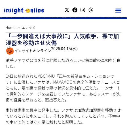
Home
エンタメ
「一歩間違えば大事故に」人気歌手、裸で加
湿器を移動させ火傷
2026.04.15(水)
インサイトオンライン
歌手ファサが公演を前に経験した恐ろしい火傷事故の真相を告白
した。
14日に放送されたMBCFM4U『正午の希望曲キム・シニョンで
す』に出演したファサは、MAMAMOOの完全体活動のニュースと
ともに、足の裏の怪我の際の状況を具体的に伝えた。コンサート
で情熱的なステージを披露していたファサに、あるリスナーが火
傷の経緯を尋ねると、直接答えた。
事故は家事の最中に発生した。ファサは加熱式加湿器を移動させ
ているときに水をこぼし、それを踏んでしまったと述べ、不幸中
の幸いで体ではなく足に触れたと説明した。