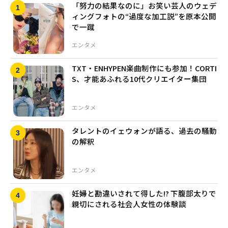
「努力の結果なのに」お笑い芸人のウェデ
ィングフォトの“過度な加工説”を原本公開
で一蹴
エンタメ
TXT・ENHYPEN楽曲制作にも参加！CORTI
S、才能あふれる10代クリエイター集団
エンタメ
タレントのイェウォンが語る、過去の騒動
の解釈
エンタメ
妊婦と勘違いされて得した!? 下腹部太りで
親切にされる社会人女性の体験談