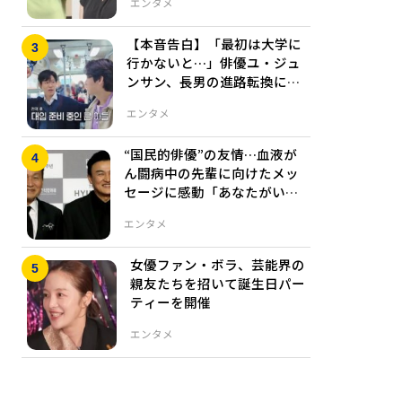
エンタメ
【本音告白】「最初は大学に
行かないと…」俳優ユ・ジュ
ンサン、長男の進路転換に見
せた複雑な親心
エンタメ
“国民的俳優”の友情…血液が
ん闘病中の先輩に向けたメッ
セージに感動「あなたがいた
から今の僕がいる」
エンタメ
女優ファン・ボラ、芸能界の
親友たちを招いて誕生日パー
ティーを開催
エンタメ