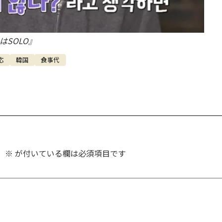
はSOLO』
応
韓国
食事代
。
※
が付いている欄は必須項目です