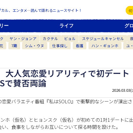
ブカル、エンタメ…読んで語れるニュースサイト！
リー
ライフ
グ
ク
ヤン・ジョンア
カクテル
ビョル
スケジュールキャンセル
花
7期
シム・ウヌ
仕事探し
看護
ハン・ギョンホ
ユ
」大人気恋愛リアリティで初デート
Sで賛否両論
2026.03.03(
ア中の恋愛バラエティ番組『私はSOLO』で衝撃的なシーンが演出さ
ヨンホ（仮名）とヒョンスク（仮名）が初めての1対1デートに
会い、食事をしながらお互いについて探る時間を設けた。