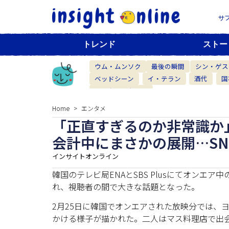
サ
トレンド
ストー
ウム・ムンソク
最後の瞬間
シン・ゲス
ベッドシーン
イ・テラン
酒代
国
ベーカリーカフェ
Home
エンタメ
「正直すぎるのか非常識か
会計中にまさかの展開…SN
インサイトオンライン
韓国のテレビ局ENAとSBS Plusにてオンエ
れ、視聴者の間で大きな話題となった。
2月25日に韓国でオンエアされた放映分では、
かける様子が描かれた。二人はマス料理店で出