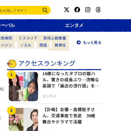
ローバル
エンタメ
救急病院
ミスコリア
急性心筋梗塞
もっと見る
・ハジン
ノエル
閉店
無責任
仲間意識
アクセスランキング
16歳になったタブロの娘ハ
ル、驚きの成長ぶり…流暢な
英語で「最近の流行語」を整
火)
理
エンタメ
【訃報】女優・高橋智子さ
ん、交通事故で急逝 39歳
出
舞台やドラマで活躍