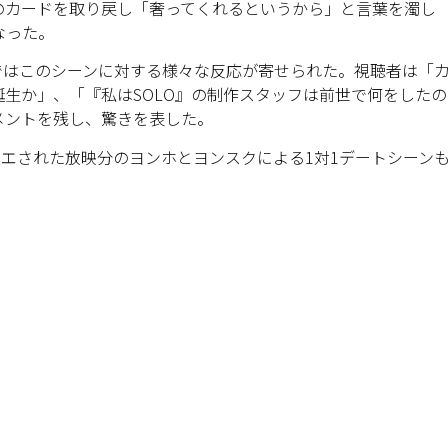
のカードを取り戻し「奢ってくれるというから」と言葉を濁し
なった。
ではこのシーンに対する様々な反応が寄せられた。視聴者は「
生か」、「『私はSOLO』の制作スタッフは前世で何をしたの
メントを残し、驚きを表した。
ンエされた放映分のヨンホとヨンスクによる1対1デートシーン