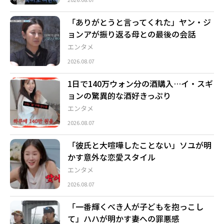
「ありがとうと言ってくれた」ヤン・ジ
ョンアが振り返る母との最後の会話
エンタメ
2026.08.07
1日で140万ウォン分の酒購入…イ・スギ
ョンの驚異的な酒好きっぷり
エンタメ
2026.08.07
「彼氏と大喧嘩したことない」ソユが明
かす意外な恋愛スタイル
エンタメ
2026.08.07
「一番輝くべき人が子どもを抱っこし
て」ハハが明かす妻への罪悪感