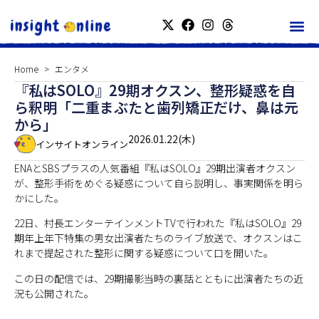
Home
エンタメ
『私はSOLO』29期オクスン、整形疑惑を自
ら釈明「二重まぶたと歯列矯正だけ、鼻は元
から」
2026.01.22(木)
インサイトオンライン
ENAとSBSプラスの人気番組『私はSOLO』29期出演者オクスン
が、整形手術をめぐる疑惑について自ら説明し、事実関係を明ら
かにした。
22日、村長エンターテインメントTVで行われた『私はSOLO』29
期年上年下特集の男女出演者たちのライブ放送で、オクスンはこ
れまで提起された整形に関する疑惑について口を開いた。
この日の配信では、29期撮影当時の裏話とともに出演者たちの近
況も公開された。