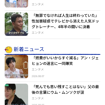
エンタメ
「無罪でなければ人生は終わっていた」
性加害疑惑でテレビから消えた人気ドッ
グトレーナー、4年半の闘いに決着
エンタメ
新着ニュース
「燃費がいいからすぐ減る」アン・ジェ
ヒョンの迷言に一同爆笑
エンタメ
2026.08.07
「死んでも思い残すことはない」父の最
後の言葉にウム・ムンソクが涙
エンタメ
2026.08.07