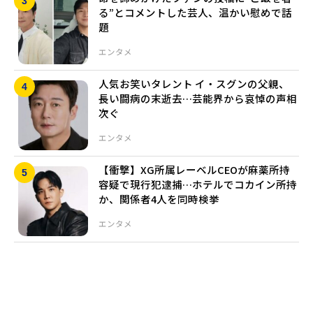
る”とコメントした芸人、温かい慰めで話
題
エンタメ
人気お笑いタレント イ・スグンの父親、
長い闘病の末逝去…芸能界から哀悼の声相
次ぐ
エンタメ
【衝撃】XG所属レーベルCEOが麻薬所持
容疑で現行犯逮捕…ホテルでコカイン所持
か、関係者4人を同時検挙
エンタメ