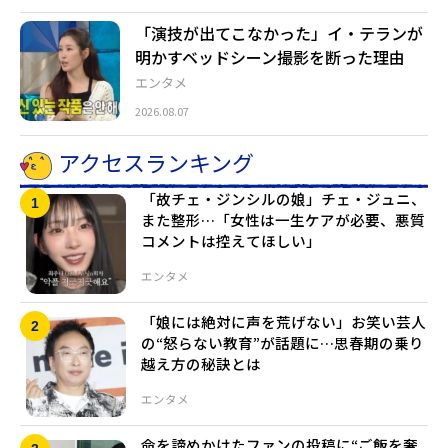
「演技が出てこなかった」イ・テランが
明かすベッドシーン撮影を断った理由
エンタメ
2026.08.07
アクセスランキング
「故チェ・ジンシルの娘」チェ・ジュニ、
また整形…「女性は一生ケアが必要、悪質
コメントは控えてほしい」
エンタメ
「娘には絶対に声を荒げない」お笑い芸人
の“怒らない教育”が話題に…思春期の乗り
越え方の秘訣とは
エンタメ
命を諦めかけたファンの投稿に“ご飯を奢