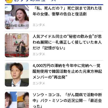
「私、死んだの？」死亡説まで流れた往
年の女優、衝撃の告白と復活劇
エンタメ
人気アイドル同士の“秘密の飲み会”が思
わぬ展開に…礼儀正しく接していた本人
だけ「記憶がない」
エンタメ
4,000万円の滞納を今年中に完納へ…覚
醒剤使用で韓国活動を止めた元東方神起
メンバーの“再出発”
エンタメ
ソンウ・ヨンヨ、「がん闘病で活動中断
中」パク・ミソンの近況公開…「最近会
った」