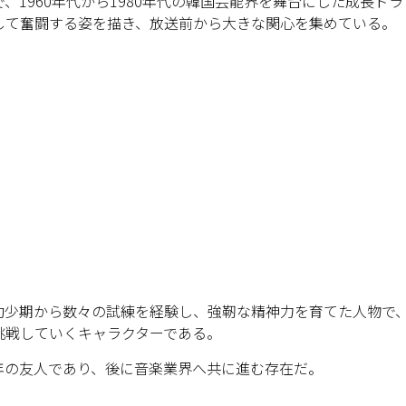
1960年代から1980年代の韓国芸能界を舞台にした成長ドラ
して奮闘する姿を描き、放送前から大きな関心を集めている。
幼少期から数々の試練を経験し、強靭な精神力を育てた人物で
挑戦していくキャラクターである。
年の友人であり、後に音楽業界へ共に進む存在だ。