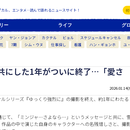
ブカル、エンタメ…読んで語れるニュースサイト！
リー
ライフ
グ
ク
ヤン・ジョンア
カクテル
ビョル
スケジュールキャンセル
花
7期
シム・ウヌ
仕事探し
看護
ハン・ギョンホ
ユ
共にした1年がついに終了…「愛さ
2026.01.14(
リジナルシリーズ『ゆっくり強烈に』の撮影を終え、約1年にわたる
を通じて、「ミンジャ…さよなら…」というメッセージと共に、
。作品の中で演じた自身のキャラクターへの名残惜しさと、撮