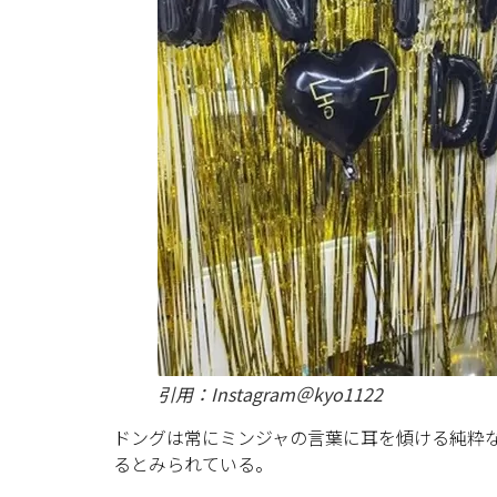
引用：Instagram＠kyo1122
ドングは常にミンジャの言葉に耳を傾ける純粋
るとみられている。