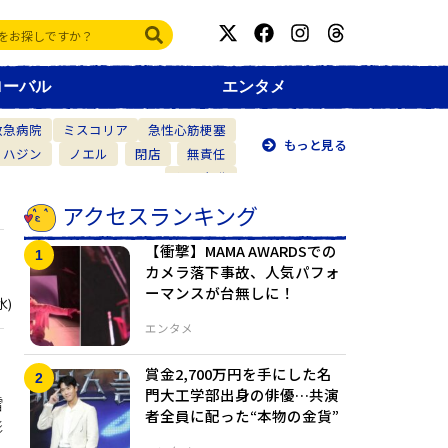
ローバル
エンタメ
救急病院
ミスコリア
急性心筋梗塞
もっと見る
・ハジン
ノエル
閉店
無責任
仲間意識
アクセスランキング
【衝撃】MAMA AWARDSでの
カメラ落下事故、人気パフォ
ーマンスが台無しに！
水)
エンタメ
賞金2,700万円を手にした名
門大工学部出身の俳優…共演
雪
者全員に配った“本物の金貨”
影