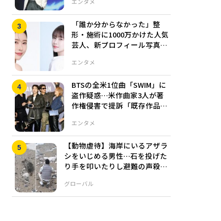
エンタメ
「誰か分からなかった」整
形・施術に1000万かけた人気
芸人、新プロフィール写真が
話題
エンタメ
BTSの全米1位曲「SWIM」に
盗作疑惑…米作曲家3人が著
作権侵害で提訴「既存作品を
複製した」
エンタメ
【動物虐待】海岸にいるアザラ
シをいじめる男性…石を投げた
り手を叩いたりし避難の声殺
到、現在男性を追跡中と明かす
グローバル