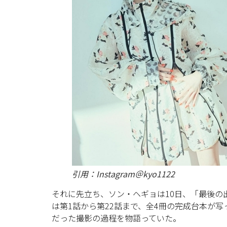
引用：Instagram＠kyo1122
それに先立ち、ソン・ヘギョは10日、「最後の
は第1話から第22話まで、全4冊の完成台本が
だった撮影の過程を物語っていた。