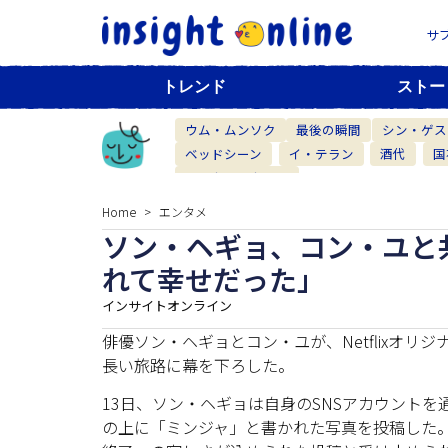
サ
トレンド
ストー
ウム・ムンソク
最後の瞬間
シン・ゲス
ベッドシーン
イ・テラン
酒代
国
ベーカリーカフェ
Home
エンタメ
ソン・ヘギョ、コン・ユと
れて幸せだった」
インサイトオンライン
俳優ソン・ヘギョとコン・ユが、Netflixオ
長い旅路に幕を下ろした。
13日、ソン・ヘギョは自身のSNSアカウント
の上に「ミンジャ」と書かれた写真を投稿した