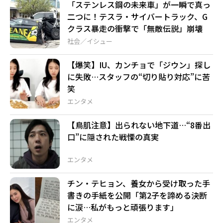
「ステンレス鋼の未来車」が一瞬で真っ
二つに！テスラ・サイバートラック、G
クラス暴走の衝撃で「無敵伝説」崩壊
社会／イシュー
【爆笑】IU、カンチョで「ジウン」探し
に失敗…スタッフの“切り貼り対応”に苦
笑
エンタメ
【鳥肌注意】出られない地下道…“8番出
口”に隠された戦慄の真実
エンタメ
チン・テヒョン、養女から受け取った手
書きの手紙を公開「第2子を諦める決断
に涙…私がもっと頑張ります」
エンタメ