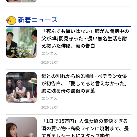
新着ニュース
「死んでも悔いはない」肺がん闘病中の
父が4時間見守った…長い無名生活を耐
え抜いた俳優、涙の告白
エンタメ
2026.08.07
母との別れから約2週間…ベテラン女優
が初告白、「愛してると言えなかった」
胸に残る母の最後の言葉
エンタメ
2026.08.07
「1日で15万円」人気女優の豪快すぎる
酒の買い物…高級ワインに焼酎まで、長
すぎるレシートにスタッフ絶句