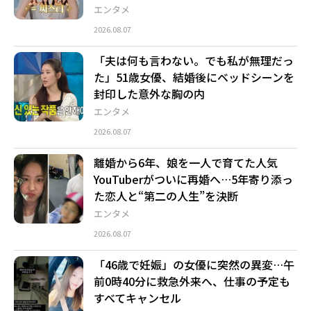
エンタメ
2026.08.07
「夫は何も言わない。でも私が無理だっ
た」51歳女優、結婚後にベッドシーンを
封印した意外な胸の内
エンタメ
2026.08.07
離婚から6年、娘を一人で育てた人気
YouTuberがついに再婚へ…5年寄り添っ
た恋人と“第二の人生”を決断
エンタメ
2026.08.07
「46歳で妊娠」の女優に突然の異変…午
前0時40分に救急外来へ、仕事の予定も
すべてキャンセル