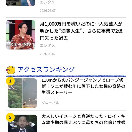
エンタメ
2026.08.07
月1,000万円を稼いだのに…人気芸人が
明かした“浪費人生”、さらに事業で2億
円失った過去
エンタメ
2026.08.07
アクセスランキング
110mからのバンジージャンプでロープ切
断！ワニが棲む川に落下した女性の奇跡の
生還ストーリー
グローバル
大人しいイメージと真逆だった…ロイ・キ
ム幼少期の暴走ぶりに母たちの悲鳴と共感