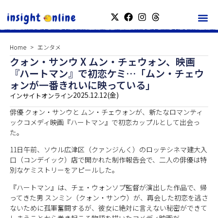
Home
エンタメ
クォン・サンウ X ムン・チェウォン、映画
『ハートマン』で初恋ケミ…「ムン・チェウ
ォンが一番きれいに映っている」
2025.12.12(金)
インサイトオンライン
俳優 クォン・サンウと ムン・チェウォンが、新たなロマンティ
ックコメディ映画『ハートマン』で初恋カップルとして出会っ
た。
11日午前、ソウル広津区（クァンジんく）のロッテシネマ建大入
口（コンデイック）店で開かれた制作報告会で、二人の俳優は特
別なケミストリーをアピールした。
『ハートマン』は、チェ・ウォンソプ監督が演出した作品で、帰
ってきた男 スンミン（クォン・サンウ）が、再会した初恋を逃さ
ないために孤軍奮闘するが、彼女に絶対に言えない秘密ができて
しまうことから巻き起こる物語を描いたコメディ映画だ。