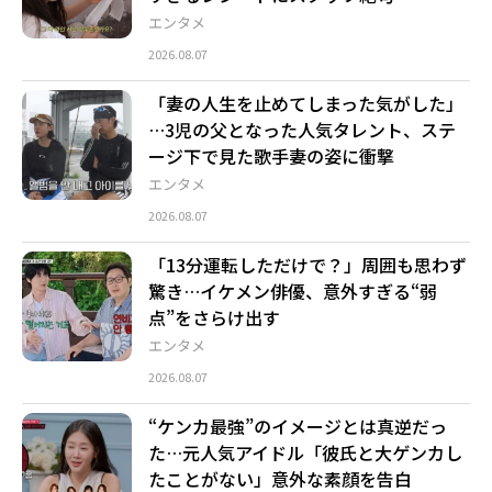
エンタメ
2026.08.07
「妻の人生を止めてしまった気がした」
…3児の父となった人気タレント、ステ
ージ下で見た歌手妻の姿に衝撃
エンタメ
2026.08.07
「13分運転しただけで？」周囲も思わず
驚き…イケメン俳優、意外すぎる“弱
点”をさらけ出す
エンタメ
2026.08.07
“ケンカ最強”のイメージとは真逆だっ
た…元人気アイドル「彼氏と大ゲンカし
たことがない」意外な素顔を告白