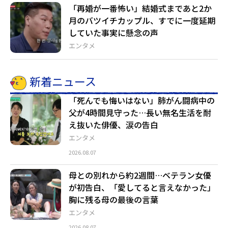
「再婚が一番怖い」結婚式まであと2か
月のバツイチカップル、すでに一度延期
していた事実に懸念の声
エンタメ
新着ニュース
「死んでも悔いはない」肺がん闘病中の
父が4時間見守った…長い無名生活を耐
え抜いた俳優、涙の告白
エンタメ
2026.08.07
母との別れから約2週間…ベテラン女優
が初告白、「愛してると言えなかった」
胸に残る母の最後の言葉
エンタメ
2026.08.07