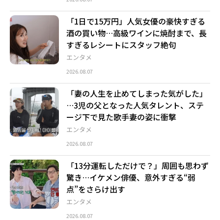
「1日で15万円」人気女優の豪快すぎる
酒の買い物…高級ワインに焼酎まで、長
すぎるレシートにスタッフ絶句
エンタメ
2026.08.07
「妻の人生を止めてしまった気がした」
…3児の父となった人気タレント、ステ
ージ下で見た歌手妻の姿に衝撃
エンタメ
2026.08.07
「13分運転しただけで？」周囲も思わず
驚き…イケメン俳優、意外すぎる“弱
点”をさらけ出す
エンタメ
2026.08.07