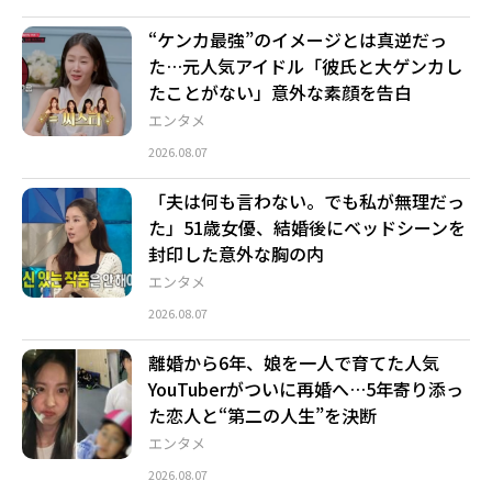
“ケンカ最強”のイメージとは真逆だっ
た…元人気アイドル「彼氏と大ゲンカし
たことがない」意外な素顔を告白
エンタメ
2026.08.07
「夫は何も言わない。でも私が無理だっ
た」51歳女優、結婚後にベッドシーンを
封印した意外な胸の内
エンタメ
2026.08.07
離婚から6年、娘を一人で育てた人気
YouTuberがついに再婚へ…5年寄り添っ
た恋人と“第二の人生”を決断
エンタメ
2026.08.07