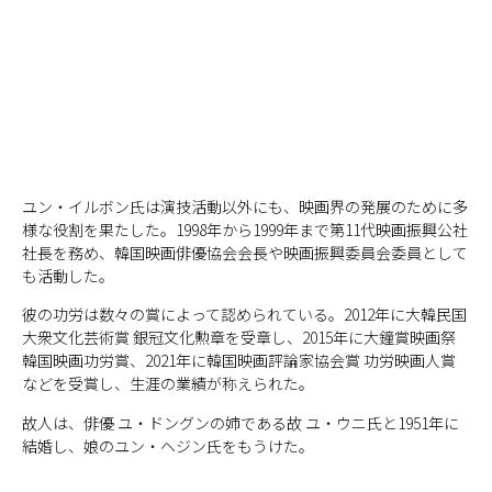
ユン・イルボン氏は演技活動以外にも、映画界の発展のために多
様な役割を果たした。1998年から1999年まで第11代映画振興公社
社長を務め、韓国映画俳優協会会長や映画振興委員会委員として
も活動した。
彼の功労は数々の賞によって認められている。2012年に大韓民国
大衆文化芸術賞 銀冠文化勲章を受章し、2015年に大鐘賞映画祭
韓国映画功労賞、2021年に韓国映画評論家協会賞 功労映画人賞
などを受賞し、生涯の業績が称えられた。
故人は、俳優 ユ・ドングンの姉である故 ユ・ウニ氏と1951年に
結婚し、娘のユン・ヘジン氏をもうけた。