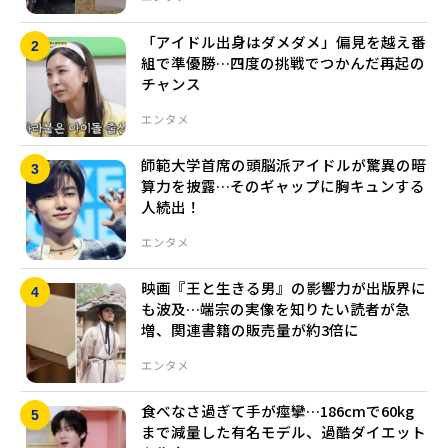
「アイドル出身はダメダメ」偏見を越え番
組で準優勝…四度の挑戦でつかんだ再起の
チャンス
エンタメ
師範大学首席の頭脳派アイドルが驚異の暗
算力を披露…そのギャップに胸キュンする
人続出！
エンタメ
映画『王と生きる男』の影響力が出版界に
も波及…端宗の実像を知りたい読者が急
増、関連書籍の販売量が約3倍に
エンタメ
食べなさ過ぎて手が痙攣…186cmで60kg
まで減量した有名モデル、過酷ダイエット