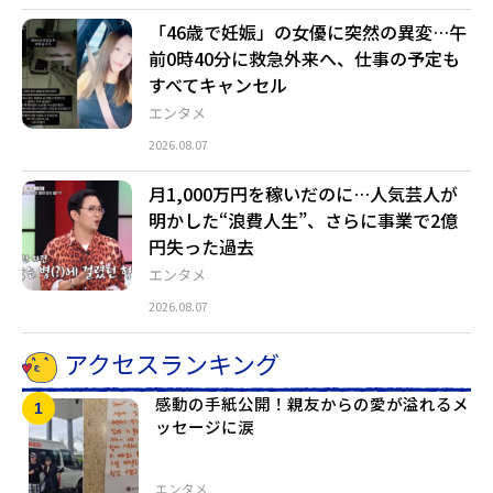
「46歳で妊娠」の女優に突然の異変…午
前0時40分に救急外来へ、仕事の予定も
すべてキャンセル
エンタメ
2026.08.07
月1,000万円を稼いだのに…人気芸人が
明かした“浪費人生”、さらに事業で2億
円失った過去
エンタメ
2026.08.07
アクセスランキング
感動の手紙公開！親友からの愛が溢れるメ
ッセージに涙
エンタメ