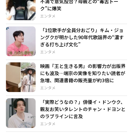
不満で意気投合？母親との“毒舌トー
ク”に爆笑
エンタメ
「1位歌手が全員分おごり」キム・ジョ
ングクが明かした90年代歌謡界の“濃す
ぎる打ち上げ文化”
エンタメ
映画『王と生きる男』の影響力が出版界
にも波及…端宗の実像を知りたい読者が
急増、関連書籍の販売量が約3倍に
エンタメ
「実際どうなの？」俳優イ・ドンウク、
親友お笑いタレントのチャン・ドヨンと
のラブラインに言及
エンタメ