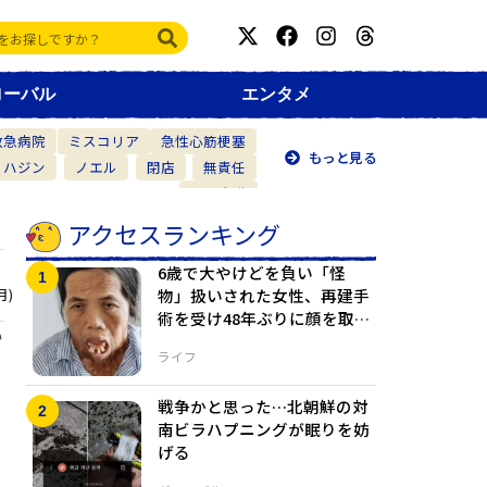
ローバル
エンタメ
救急病院
ミスコリア
急性心筋梗塞
もっと見る
・ハジン
ノエル
閉店
無責任
仲間意識
アクセスランキング
6歳で大やけどを負い「怪
月)
物」扱いされた女性、再建手
術を受け48年ぶりに顔を取り
い
戻す
ライフ
戦争かと思った…北朝鮮の対
南ビラハプニングが眠りを妨
げる