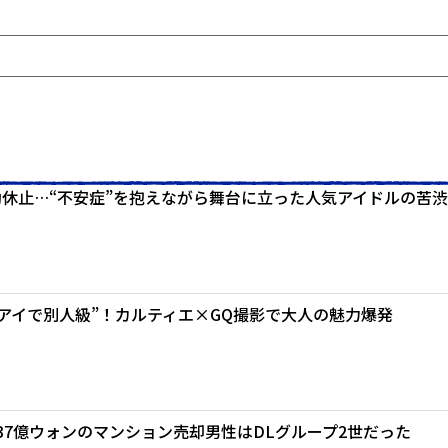
動休止…“不安症”を抱えながら舞台に立った人気アイドルの苦渋
キーアイで別人級”！カルティエ×GQ撮影で大人の魅力爆発
137億ウォンのマンション売却男性はDLグループ2世だった