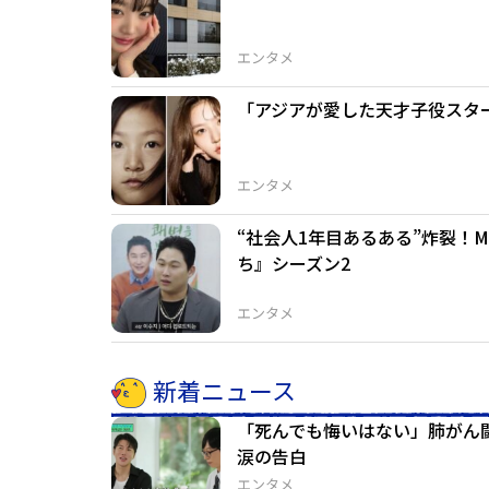
エンタメ
「アジアが愛した天才子役スタ
エンタメ
“社会人1年目あるある”炸裂！
ち』シーズン2
エンタメ
新着ニュース
「死んでも悔いはない」肺がん
涙の告白
エンタメ