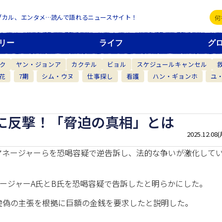
ブカル、エンタメ…読んで語れるニュースサイト！
リー
ライフ
グ
ク
ヤン・ジョンア
カクテル
ビョル
スケジュールキャンセル
花
7期
シム・ウヌ
仕事探し
看護
ハン・ギョンホ
ユ
に反撃！「脅迫の真相」とは
2025.12.08(
マネージャーらを恐喝容疑で逆告訴し、法的な争いが激化して
ージャーA氏とB氏を恐喝容疑で告訴したと明らかにした。
虚偽の主張を根拠に巨額の金銭を要求したと説明した。