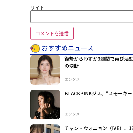
サイト
おすすめニュース
復帰からわずか3週間で再び活
の決断
エンタメ
BLACKPINKジス、“スモー
エンタメ
チャン・ウォニョン（IVE）、