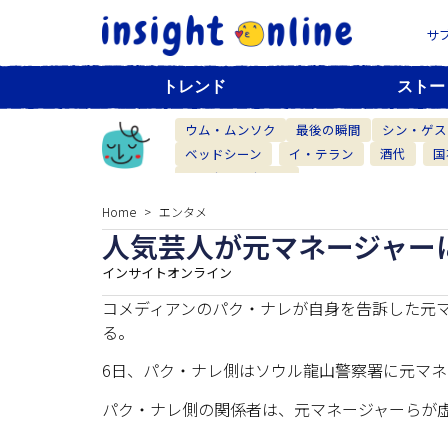
サ
トレンド
ストー
ウム・ムンソク
最後の瞬間
シン・ゲス
ベッドシーン
イ・テラン
酒代
国
ベーカリーカフェ
Home
エンタメ
人気芸人が元マネージャー
インサイトオンライン
コメディアンのパク・ナレが自身を告訴した元
る。
6日、パク・ナレ側はソウル龍山警察署に元マネ
パク・ナレ側の関係者は、元マネージャーらが