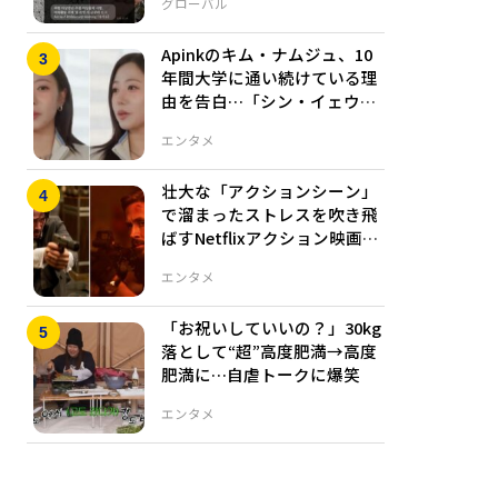
グローバル
Apinkのキム・ナムジュ、10
年間大学に通い続けている理
由を告白…「シン・イェウン
もまだ」
エンタメ
壮大な「アクションシーン」
で溜まったストレスを吹き飛
ばすNetflixアクション映画5
選
エンタメ
「お祝いしていいの？」30kg
落として“超”高度肥満→高度
肥満に…自虐トークに爆笑
エンタメ