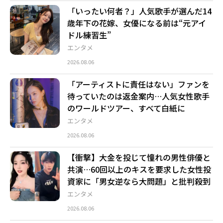
「いったい何者？」人気歌手が選んだ14
歳年下の花嫁、女優になる前は“元アイ
ドル練習生”
エンタメ
2026.08.06
「アーティストに責任はない」ファンを
待っていたのは返金案内…人気女性歌手
のワールドツアー、すべて白紙に
エンタメ
2026.08.06
【衝撃】大金を投じて憧れの男性俳優と
共演…60回以上のキスを要求した女性投
資家に「男女逆なら大問題」と批判殺到
エンタメ
2026.08.06