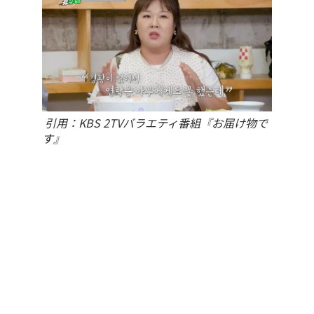
引用：KBS 2TVバラエティ番組『お届け物で
す』