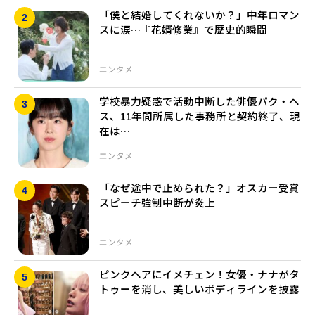
「僕と結婚してくれないか？」中年ロマン
スに涙…『花婿修業』で歴史的瞬間
エンタメ
学校暴力疑惑で活動中断した俳優パク・ヘ
ス、11年間所属した事務所と契約終了、現
在は…
エンタメ
「なぜ途中で止められた？」オスカー受賞
スピーチ強制中断が炎上
エンタメ
ピンクヘアにイメチェン！女優・ナナがタ
トゥーを消し、美しいボディラインを披露