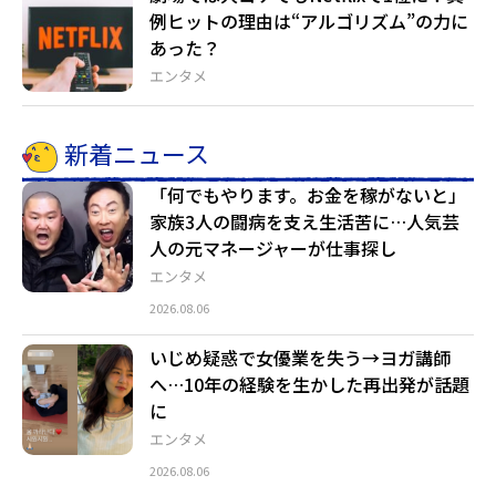
例ヒットの理由は“アルゴリズム”の力に
あった？
エンタメ
新着ニュース
「何でもやります。お金を稼がないと」
家族3人の闘病を支え生活苦に…人気芸
人の元マネージャーが仕事探し
エンタメ
2026.08.06
いじめ疑惑で女優業を失う→ヨガ講師
へ…10年の経験を生かした再出発が話題
に
エンタメ
2026.08.06