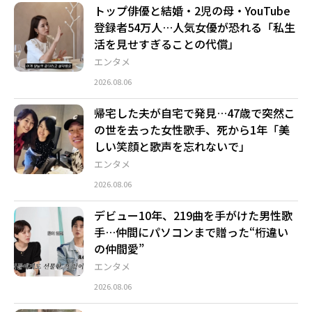
トップ俳優と結婚・2児の母・YouTube
登録者54万人…人気女優が恐れる「私生
活を見せすぎることの代償」
エンタメ
2026.08.06
帰宅した夫が自宅で発見…47歳で突然こ
の世を去った女性歌手、死から1年「美
しい笑顔と歌声を忘れないで」
エンタメ
2026.08.06
デビュー10年、219曲を手がけた男性歌
手…仲間にパソコンまで贈った“桁違い
の仲間愛”
エンタメ
2026.08.06