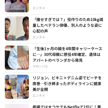
エンタメ
「痩せすぎでは？」役作りのため10kg減
量したベテラン俳優、別人のような姿に
心配の声
エンタメ
「生後1ヶ月の娘を4年間キャリーケース
に…」30代母親に懲役4年確定、遺体は
アパートのベランダから発見
グローバル
リジョン、ビキニ×デニム姿でビーチを
席巻…引き締まったボディラインに健康
美が全開
エンタメ
劇場では大コケでもNetflixで1位に！異