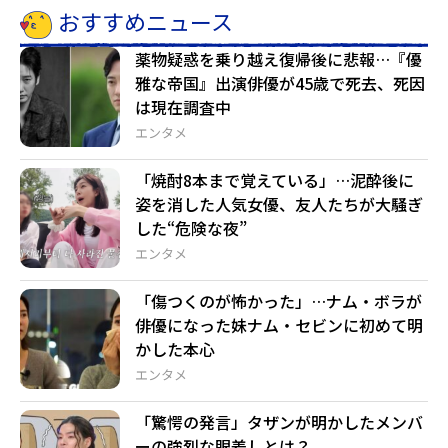
おすすめニュース
薬物疑惑を乗り越え復帰後に悲報…『優
雅な帝国』出演俳優が45歳で死去、死因
は現在調査中
エンタメ
「焼酎8本まで覚えている」…泥酔後に
姿を消した人気女優、友人たちが大騒ぎ
した“危険な夜”
エンタメ
「傷つくのが怖かった」…ナム・ボラが
俳優になった妹ナム・セビンに初めて明
かした本心
エンタメ
「驚愕の発言」タザンが明かしたメンバ
ーの強烈な眼差しとは？