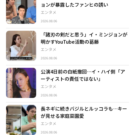
ョンが暴露したファンヒの誘い
エンタメ
2026.08.06
「諸刃の剣だと思う」イ・ミンジョンが
明かすYouTube活動の葛藤
エンタメ
2026.08.06
公演4日前の白紙撤回…イ・ハイ側「ア
ーティストの責任ではない」
エンタメ
2026.08.06
長ネギに続きバジルとルッコラも…キー
が見せる家庭菜園愛
エンタメ
2026.08.06