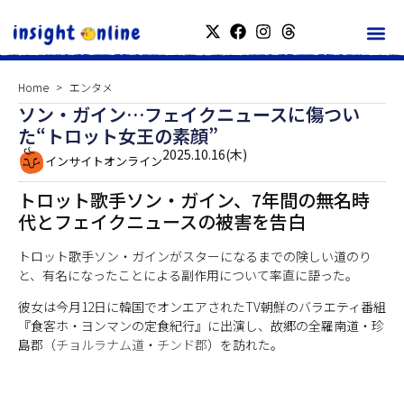
Home
エンタメ
ソン・ガイン…フェイクニュースに傷つい
た“トロット女王の素顔”
2025.10.16(木)
インサイトオンライン
トロット歌手ソン・ガイン、7年間の無名時
代とフェイクニュースの被害を告白
トロット歌手ソン・ガインがスターになるまでの険しい道のり
と、有名になったことによる副作用について率直に語った。
彼女は今月12日に韓国でオンエアされたTV朝鮮のバラエティ番組
『食客ホ・ヨンマンの定食紀行』に出演し、故郷の全羅南道・珍
島郡（
チョルラナム道
・
チンド郡
）を訪れた。