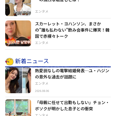
エンタメ
スカーレット・ヨハンソン、まさか
の"誰も払わない"飲み会事件に爆笑！韓
国で赤裸々トーク
エンタメ
新着ニュース
熱愛説なしの電撃結婚発表…ユ・ハジン
の意外な過去が話題に
エンタメ
2026.08.06
「母親に任せて出勤もしない」チョン・
ボソクが明かした息子との衝突
エンタメ