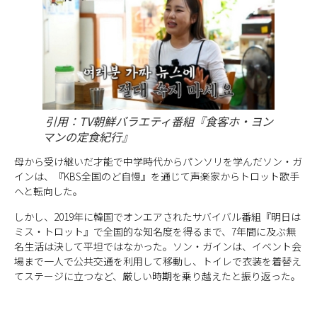
引用：TV朝鮮バラエティ番組『食客ホ・ヨン
マンの定食紀行』
母から受け継いだ才能で中学時代からパンソリを学んだソン・ガ
インは、『KBS全国のど自慢』を通じて声楽家からトロット歌手
へと転向した。
しかし、2019年に韓国でオンエアされたサバイバル番組『明日は
ミス・トロット』で全国的な知名度を得るまで、7年間に及ぶ無
名生活は決して平坦ではなかった。ソン・ガインは、イベント会
場まで一人で公共交通を利用して移動し、トイレで衣装を着替え
てステージに立つなど、厳しい時期を乗り越えたと振り返った。