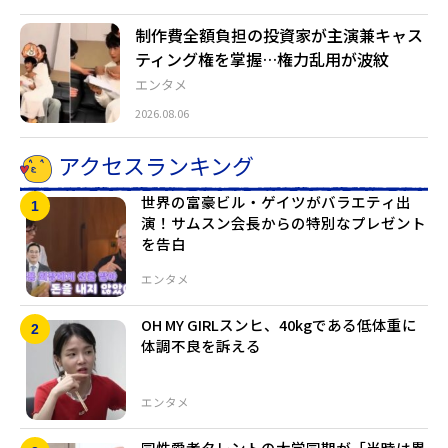
制作費全額負担の投資家が主演兼キャス
ティング権を掌握…権力乱用が波紋
エンタメ
2026.08.06
アクセスランキング
世界の富豪ビル・ゲイツがバラエティ出
演！サムスン会長からの特別なプレゼント
を告白
エンタメ
OH MY GIRLスンヒ、40kgである低体重に
体調不良を訴える
エンタメ
同性愛者タレントの大学同期が「当時は異