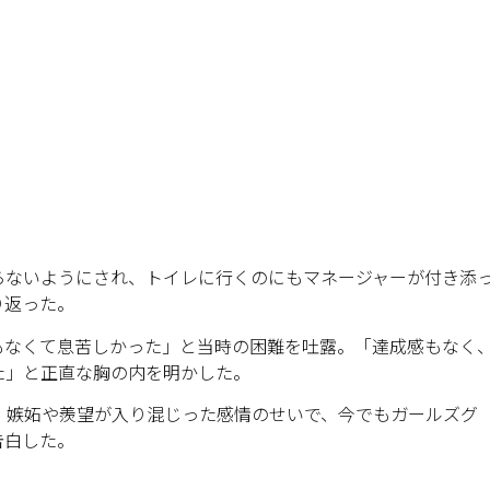
らないようにされ、トイレに行くのにもマネージャーが付き添
り返った。
もなくて息苦しかった」と当時の困難を吐露。「達成感もなく
た」と正直な胸の内を明かした。
。嫉妬や羨望が入り混じった感情のせいで、今でもガールズグ
告白した。