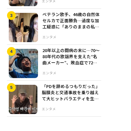
エンタメ
ベテラン歌手、46歳の自然体
セルカで正面勝負…過度な加
工疑惑に「ありのままの私
だ」
エンタメ
20年以上の闘病の末に…70～
80年代の歌謡界を支えた“名
曲メーカー”、敗血症で72歳
死去
エンタメ
「PDを辞めるつもりだった」
脳膜炎と交通事故を乗り越え
て大ヒットバラエティを生み
出した巨匠
エンタメ