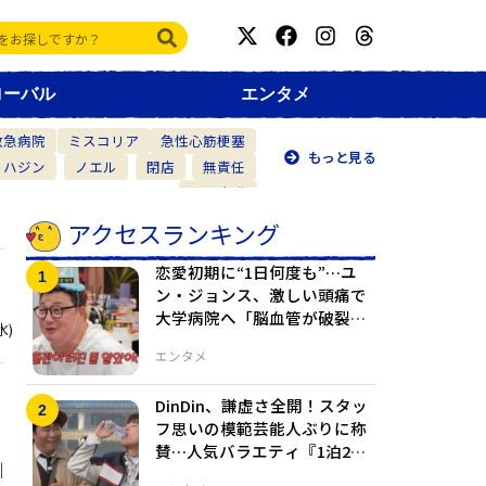
ローバル
エンタメ
救急病院
ミスコリア
急性心筋梗塞
もっと見る
・ハジン
ノエル
閉店
無責任
仲間意識
アクセスランキング
恋愛初期に“1日何度も”…ユ
ン・ジョンス、激しい頭痛で
大学病院へ「脳血管が破裂し
水)
たと思った」
エンタメ
DinDin、謙虚さ全開！スタッ
フ思いの模範芸能人ぶりに称
賛…人気バラエティ『1泊2日
引
シーズン4』