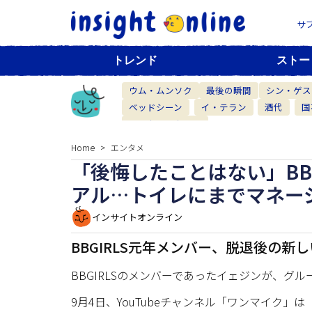
サ
トレンド
ストー
ウム・ムンソク
最後の瞬間
シン・ゲス
ベッドシーン
イ・テラン
酒代
国
ベーカリーカフェ
Home
エンタメ
「後悔したことはない」BB
アル…トイレにまでマネー
インサイトオンライン
BBGIRLS元年メンバー、脱退後の新
BBGIRLSのメンバーであったイェジンが、グ
9月4日、YouTubeチャンネル「ワンマイク」は「