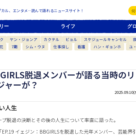
ブカル、エンタメ…読んで語れるニュースサイト！
リー
ライフ
グ
ク
ヤン・ジョンア
カクテル
ビョル
スケジュールキャンセル
花
7期
シム・ウヌ
仕事探し
看護
ハン・ギョンホ
ユ
GIRLS脱退メンバーが語る当時のリ
ジャーが？
2025.09.10(
しい人生
ループ脱退の決断とその後の人生について率直に語った。
EP.19 イェジン：BBGIRLSを脱退した元年メンバー、芸能界