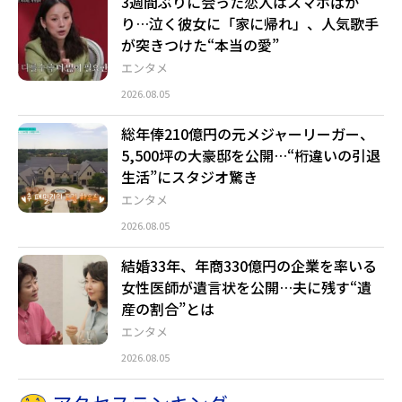
3週間ぶりに会った恋人はスマホばか
り…泣く彼女に「家に帰れ」、人気歌手
が突きつけた“本当の愛”
エンタメ
2026.08.05
総年俸210億円の元メジャーリーガー、
5,500坪の大豪邸を公開…“桁違いの引退
生活”にスタジオ驚き
エンタメ
2026.08.05
結婚33年、年商330億円の企業を率いる
女性医師が遺言状を公開…夫に残す“遺
産の割合”とは
エンタメ
2026.08.05