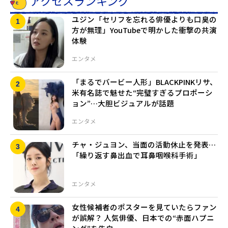
アクセスランキング
ユジン「セリフを忘れる俳優よりも口臭の
方が無理」YouTubeで明かした衝撃の共演
体験
エンタメ
「まるでバービー人形」BLACKPINKリサ、
米有名誌で魅せた“完璧すぎるプロポーシ
ョン”…大胆ビジュアルが話題
エンタメ
チャ・ジュヨン、当面の活動休止を発表…
「繰り返す鼻出血で耳鼻咽喉科手術」
エンタメ
女性候補者のポスターを見ていたらファン
が誤解？ 人気俳優、日本での“赤面ハプニ