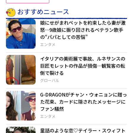
おすすめニュース
娘にせがまれペットを約束したら妻が激
怒…9歳娘に振り回されるベテラン歌手
の“パパとしての苦悩”
エンタメ
イタリアの美術展で事故、ルネサンスの
巨匠モレットの作品が損傷…観覧客の転
倒で裂ける
グローバル
G-DRAGONがチャン・ウォニョンに贈っ
た花束、カードに隠されたメッセージに
ファン騒然
エンタメ
童話のような恋♡テイラー・スウィフト