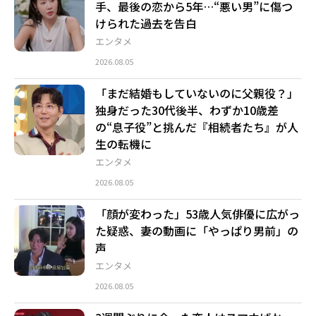
手、最後の恋から5年…“悪い男”に傷つ
けられた過去を告白
エンタメ
2026.08.05
「まだ結婚もしていないのに父親役？」
独身だった30代後半、わずか10歳差
の“息子役”と挑んだ『相続者たち』が人
生の転機に
エンタメ
2026.08.05
「顔が変わった」53歳人気俳優に広がっ
た疑惑、妻の動画に「やっぱり男前」の
声
エンタメ
2026.08.05