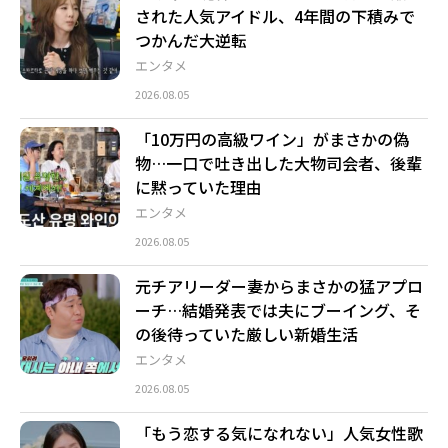
された人気アイドル、4年間の下積みで
つかんだ大逆転
エンタメ
2026.08.05
「10万円の高級ワイン」がまさかの偽
物…一口で吐き出した大物司会者、後輩
に黙っていた理由
エンタメ
2026.08.05
元チアリーダー妻からまさかの猛アプロ
ーチ…結婚発表では夫にブーイング、そ
の後待っていた厳しい新婚生活
エンタメ
2026.08.05
「もう恋する気になれない」人気女性歌