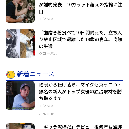
が婚約発表！10カラット超えの指輪に注
目
エンタメ
「歯磨き粉食べて10日間耐えた」立ち入
り禁止区域で遭難した18歳の青年、奇跡
の生還
グローバル
新着ニュース
階段から転げ落ち、マイクも真っ二つ…
無名の新人がトップ女優の独占取材を勝
ち取るまで
エンタメ
2026.08.05
「ギャラ泥棒だ」デビュー後何年も酷評