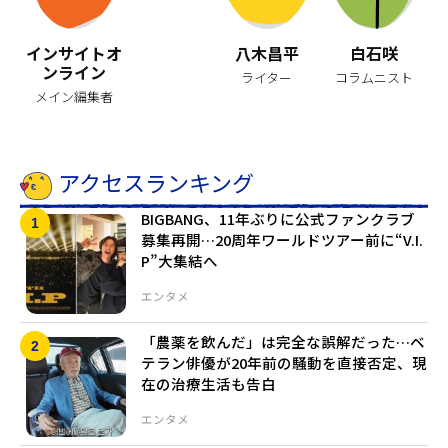
インサイトオ
八木昌平
白石咲
ンライン
ライター
コラムニスト
メイン編集者
アクセスランキング
BIGBANG、11年ぶりに公式ファンクラブ
募集再開…20周年ワールドツアー前に“V.I.
P”大集結へ
エンタメ
「農薬を飲んだ」は完全な誤解だった…ベ
テラン俳優が20年前の騒動を直接否定、現
在の治療生活も告白
エンタメ