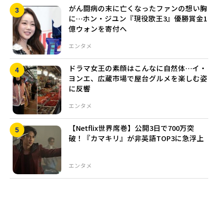
がん闘病の末に亡くなったファンの想い胸
に…ホン・ジユン『現役歌王3』優勝賞金1
億ウォンを寄付へ
エンタメ
ドラマ女王の素顔はこんなに自然体…イ・
ヨンエ、広蔵市場で屋台グルメを楽しむ姿
に反響
エンタメ
【Netflix世界席巻】公開3日で700万突
破！『カマキリ』が非英語TOP3に急浮上
エンタメ