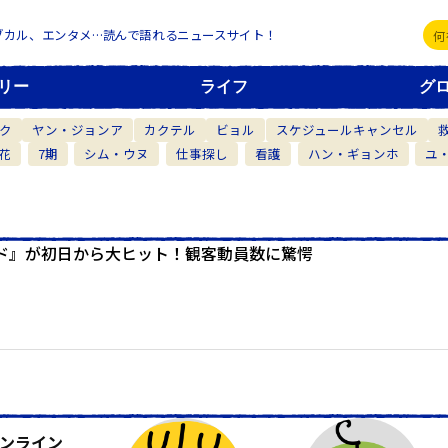
ブカル、エンタメ…読んで語れるニュースサイト！
リー
ライフ
グ
ク
ヤン・ジョンア
カクテル
ビョル
スケジュールキャンセル
花
7期
シム・ウヌ
仕事探し
看護
ハン・ギョンホ
ユ
ド』が初日から大ヒット！観客動員数に驚愕
ンライン