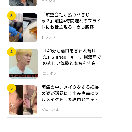
エンタメ
「航空会社が払うべきじ
ゃ？」離陸4時間遅れのフライ
トに救世主現る…太っ腹客の
おかげで乗客に笑顔
トレンド
「40分も悪口を言われ続け
た」SHINee・キー、居酒屋で
の悲しい体験と本音を告白
エンタメ
陣痛の中、メイクをする妊婦
の姿が話題に！出産直前にフ
ルメイクをした理由とネット
ユーザーの反応
グローバル