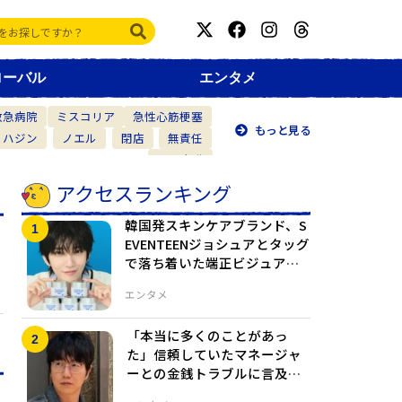
ローバル
エンタメ
救急病院
ミスコリア
急性心筋梗塞
もっと見る
・ハジン
ノエル
閉店
無責任
仲間意識
アクセスランキング
韓国発スキンケアブランド、S
EVENTEENジョシュアとタッグ
で落ち着いた端正ビジュアル
で信頼感アップ
エンタメ
「本当に多くのことがあっ
た」信頼していたマネージャ
ーとの金銭トラブルに言及…
ファンへの謝罪も