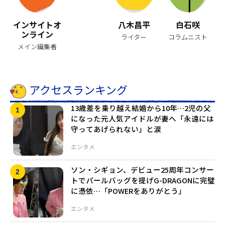
インサイトオ
八木昌平
白石咲
ンライン
ライター
コラムニスト
メイン編集者
アクセスランキング
13歳差を乗り越え結婚から10年…2児の父
になった元人気アイドルが妻へ「永遠には
守ってあげられない」と涙
エンタメ
ソン・シギョン、デビュー25周年コンサー
トでパールバッグを提げG-DRAGONに完璧
に憑依…「POWERをありがとう」
エンタメ