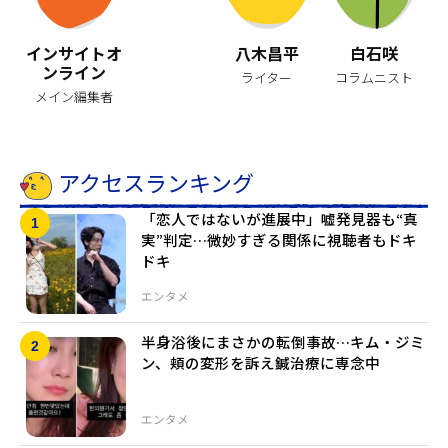
インサイトオ
八木昌平
白石咲
ンライン
ライター
コラムニスト
メイン編集者
アクセスランキング
「恋人ではないが進展中」嘘発見器も“真
実”判定…微妙すぎる関係に視聴者もドキ
ドキ
エンタメ
半身浴後にまさかの転倒事故…キム・ジミ
ン、頬の変形を訴え鍼治療に専念中
エンタメ