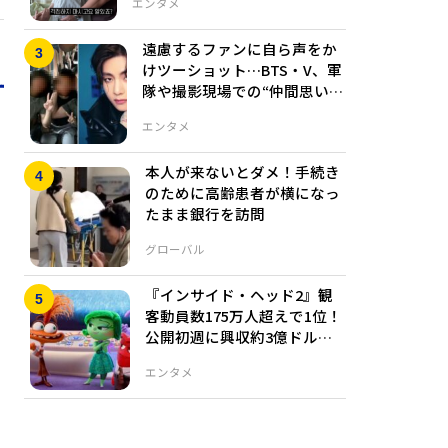
エンタメ
遠慮するファンに自ら声をか
けツーショット…BTS・V、軍
隊や撮影現場での“仲間思いの
行動”が話題
エンタメ
本人が来ないとダメ！手続き
のために高齢患者が横になっ
たまま銀行を訪問
グローバル
『インサイド・ヘッド2』観
客動員数175万人超えで1位！
公開初週に興収約3億ドルを
突破
エンタメ