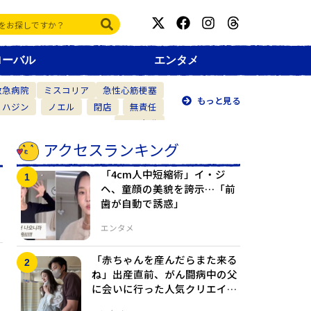
ローバル
エンタメ
救急病院
ミスコリア
急性心筋梗塞
もっと見る
・ハジン
ノエル
閉店
無責任
仲間意識
アクセスランキング
「4cm人中短縮術」イ・ジ
ヘ、童顔の美貌を誇示…「前
歯が自動で誘惑」
エンタメ
「赤ちゃんを産んだらまた来る
ね」出産直前、がん闘病中の父
に会いに行った人気クリエイタ
ー…これが最後の対面に