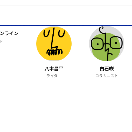
ンライン
jp
八木昌平
白石咲
ライター
コラムニスト