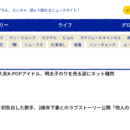
ブカル、エンタメ…読んで語れるニュースサイト！
リー
ライフ
グ
ク
ヤン・ジョンア
カクテル
ビョル
スケジュールキャンセル
花
7期
シム・ウヌ
仕事探し
看護
ハン・ギョンホ
ユ
気K-POPアイドル、明太子のりを売る姿にネット騒然
を初告白した歌手、2歳年下妻とのラブストーリー公開「他人の