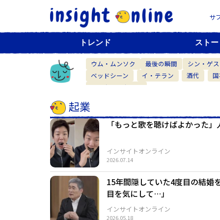
サ
トレンド
ストー
ウム・ムンソク
最後の瞬間
シン・ゲス
ベッドシーン
イ・テラン
酒代
国
ベーカリーカフェ
起業
「もっと歌を聴けばよかった」人
インサイトオンライン
2026.07.14
15年間隠していた4度目の結婚
目を気にして…」
インサイトオンライン
2026.05.18