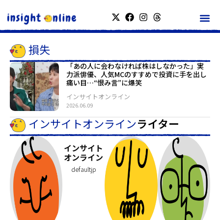
損失
「あの人に会わなければ株はしなかった」実
力派俳優、人気MCのすすめで投資に手を出し
痛い目…“恨み言”に爆笑
インサイトオンライン
2026.06.09
インサイトオンライン
ライター
インサイト
オンライン
defaultjp