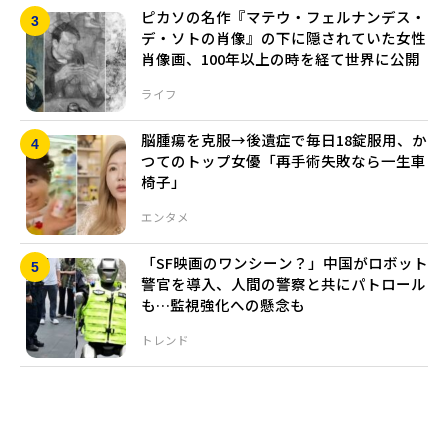
ピカソの名作『マテウ・フェルナンデス・
デ・ソトの肖像』の下に隠されていた女性
肖像画、100年以上の時を経て世界に公開
ライフ
脳腫瘍を克服→後遺症で毎日18錠服用、か
つてのトップ女優「再手術失敗なら一生車
椅子」
エンタメ
「SF映画のワンシーン？」中国がロボット
警官を導入、人間の警察と共にパトロール
も…監視強化への懸念も
トレンド