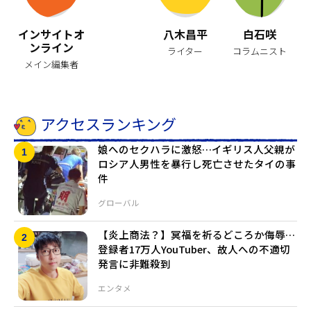
インサイトオ
八木昌平
白石咲
ンライン
ライター
コラムニスト
メイン編集者
アクセスランキング
娘へのセクハラに激怒…イギリス人父親が
ロシア人男性を暴行し死亡させたタイの事
件
グローバル
【炎上商法？】冥福を祈るどころか侮辱…
登録者17万人YouTuber、故人への不適切
発言に非難殺到
エンタメ