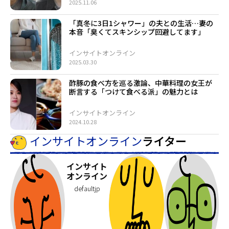
2025.11.06
「真冬に3日1シャワー」の夫との生活…妻の
本音「臭くてスキンシップ回避してます」
インサイトオンライン
2025.03.30
酢豚の食べ方を巡る激論、中華料理の女王が
断言する「つけて食べる派」の魅力とは
インサイトオンライン
2024.10.28
インサイトオンライン
ライター
インサイト
オンライン
defaultjp