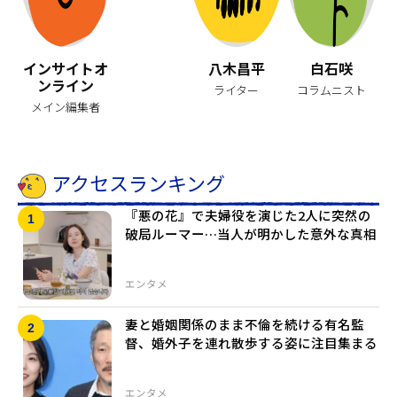
インサイトオ
八木昌平
白石咲
ンライン
ライター
コラムニスト
メイン編集者
アクセスランキング
『悪の花』で夫婦役を演じた2人に突然の
破局ルーマー…当人が明かした意外な真相
エンタメ
妻と婚姻関係のまま不倫を続ける有名監
督、婚外子を連れ散歩する姿に注目集まる
エンタメ