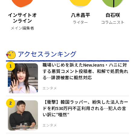
インサイトオ
八木昌平
白石咲
ンライン
ライター
コラムニスト
メイン編集者
アクセスランキング
職場いじめを訴えたNewJeans・ハニに対
する悪質コメント投稿者、和解で処罰免れ
る…誹謗被害に毅然対応
エンタメ
【衝撃】韓国ラッパー、紛失した法人カー
ドを約530万円不正利用される…犯人の言
い訳に”唖然”
エンタメ