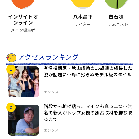
インサイトオ
八木昌平
白石咲
ンライン
ライター
コラムニスト
メイン編集者
アクセスランキング
有名格闘家・秋山成勲の15歳娘の成長した
姿が話題に…母に劣らぬモデル級スタイル
エンタメ
階段から転げ落ち、マイクも真っ二つ…無
名の新人がトップ女優の独占取材を勝ち取
るまで
エンタメ