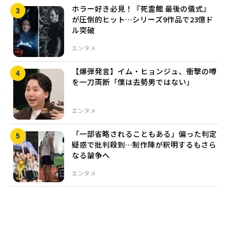
ホラー好き必見！『死霊館 最後の儀式』
が圧倒的ヒット…シリーズ9作品で23億ド
ル突破
エンタメ
【爆弾発言】イム・ヒョンジュ、衝撃の噂
を一刀両断「僕は去勢男ではない」
エンタメ
「一部省略されることもある」偏った判定
疑惑で批判殺到…制作陣が釈明するもさら
なる論争へ
エンタメ