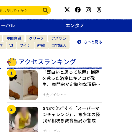
ローバル
エンタメ
仲間意識
グリーフ
アズワン
もっと見る
マ
VJ
ワイン
経緯
自宅購入
アクセスランキング
「面白いと思って放置」掃除
を怠った浴室にキノコが発
生、 専門家が定期的な清掃の
重要性を指摘
社会／イシュー
SNSで流行する「スーパーマ
ンチャレンジ」、青少年の怪
我が相次ぎ教育当局が警戒
グローバル