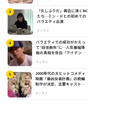
「久しぶりだ」再会に沸くMC
たち…ミン・ドヒの初めての
バラエティ出演
エンタメ
バラエティでの成功がかえっ
て“自信喪失”に…人気番組降
板の真相を告白「アイデンテ
ィティに混乱」
エンタメ
2000年代の大ヒットコメディ
映画『最凶女装計画』の続編
制作が決定、主要キャストは
再集結するのか？
エンタメ