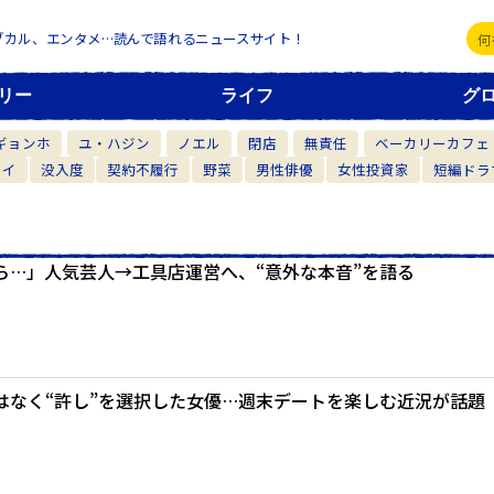
ブカル、エンタメ…読んで語れるニュースサイト！
リー
ライフ
グ
ギョンホ
ユ・ハジン
ノエル
閉店
無責任
ベーカリーカフェ
カイ
没入度
契約不履行
野菜
男性俳優
女性投資家
短編ドラ
ら…」人気芸人→工具店運営へ、“意外な本音”を語る
はなく“許し”を選択した女優…週末デートを楽しむ近況が話題