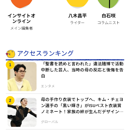
インサイトオ
八木昌平
白石咲
ンライン
ライター
コラムニスト
メイン編集者
アクセスランキング
「聖書を読めと言われた」違法賭博で活動
中断した芸人、当時の母の反応と後悔を告
白
エンタメ
母の手作り衣装でトップへ、キム・チェヨ
ン選手の「黒い輝き」がISUベスト衣装賞
ノミネート！家族の絆が生んだデザインセ
ンス
グローバル