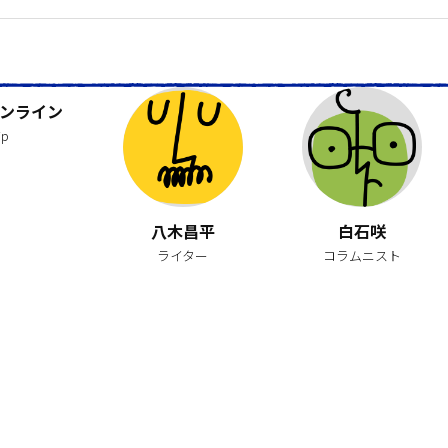
ンライン
jp
八木昌平
白石咲
ライター
コラムニスト