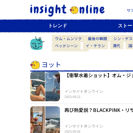
サ
トレンド
ストー
ウム・ムンソク
最後の瞬間
シン・ゲス
ベッドシーン
イ・テラン
酒代
国
ベーカリーカフェ
ヨット
【衝撃水着ショット】オム・ジ
インサイトオンライン
2025.09.22
再び熱愛説？BLACKPINK
インサイトオンライン
2025.09.02