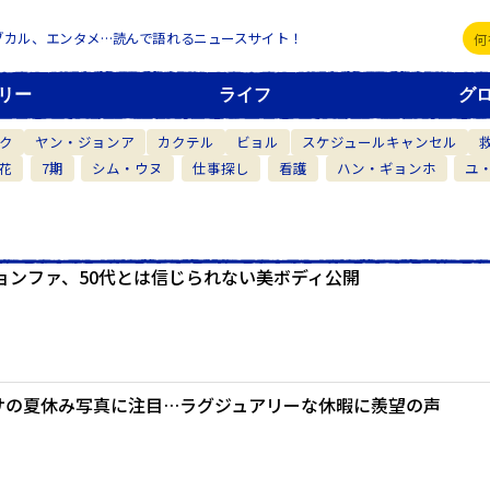
ブカル、エンタメ…読んで語れるニュースサイト！
リー
ライフ
グ
ク
ヤン・ジョンア
カクテル
ビョル
スケジュールキャンセル
花
7期
シム・ウヌ
仕事探し
看護
ハン・ギョンホ
ユ
ョンファ、50代とは信じられない美ボディ公開
・リサの夏休み写真に注目…ラグジュアリーな休暇に羨望の声