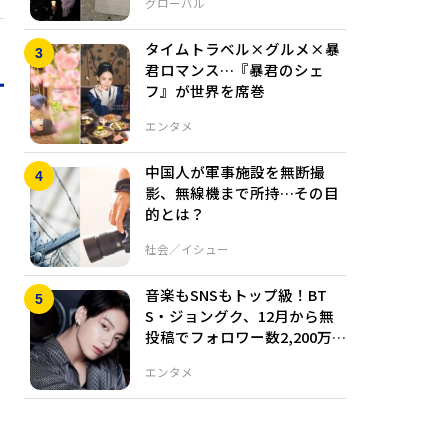
グローバル
タイムトラベル×グルメ×暴
君ロマンス…『暴君のシェ
フ』が世界を席巻
エンタメ
中国人が軍事施設を無断撮
影、無線機まで所持…その目
的とは？
社会／イシュー
音楽もSNSもトップ級！BT
S・ジョングク、12月から無
投稿でフォロワー数2,200万
人を突破
エンタメ