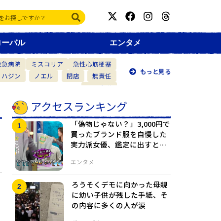
ローバル
エンタメ
救急病院
ミスコリア
急性心筋梗塞
もっと見る
・ハジン
ノエル
閉店
無責任
仲間意識
アクセスランキング
「偽物じゃない？」3,000円で
買ったブランド服を自慢した
実力派女優、鑑定に出すとま
さかの判定
エンタメ
ろうそくデモに向かった母親
に幼い子供が残した手紙、そ
の内容に多くの人が涙