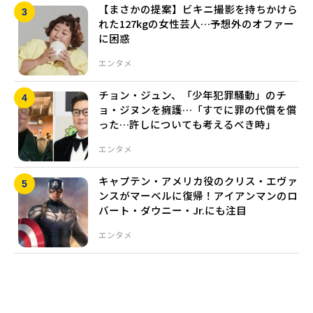
【まさかの提案】ビキニ撮影を持ちかけら
れた127kgの女性芸人…予想外のオファー
に困惑
エンタメ
チョン・ジュン、「少年犯罪騒動」のチ
ョ・ジヌンを擁護…「すでに罪の代償を償
った…許しについても考えるべき時」
エンタメ
キャプテン・アメリカ役のクリス・エヴァ
ンスがマーベルに復帰！アイアンマンのロ
バート・ダウニー・Jr.にも注目
エンタメ