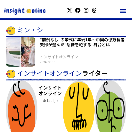
ミン・シー
“前例なし”の挙式に準備1年…中国の億万長者
夫婦が選んだ“想像を絶する”舞台とは
インサイトオンライン
2026.06.11
インサイトオンライン
ライター
インサイト
オンライン
defaultjp