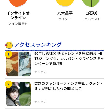
インサイトオ
八木昌平
白石咲
ンライン
ライター
コラムニスト
メイン編集者
アクセスランキング
90年代感性×現代トレンドを完璧融合…B
TSジョングク、カルバン・クライン新キャ
ンペーンで新境地
エンタメ
突然のファンミーティング中止、クォン・
ミナが明かした心の闇とは？
エンタメ